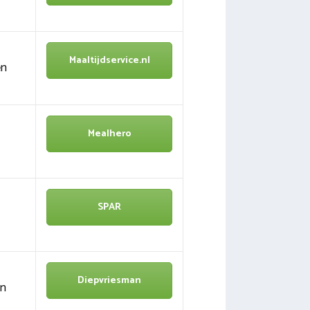
Maaltijdservice.nl
en
Mealhero
SPAR
Diepvriesman
en