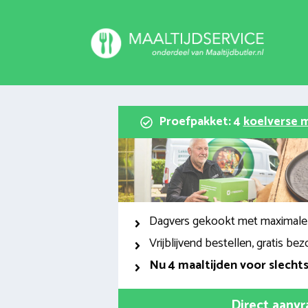
Spring
naar
inhoud
Proefpakket: 4
koelverse m
Dagvers gekookt met maximale
Vrijblijvend bestellen, gratis bez
Nu
4 maaltijden voor slecht
Direct aanv