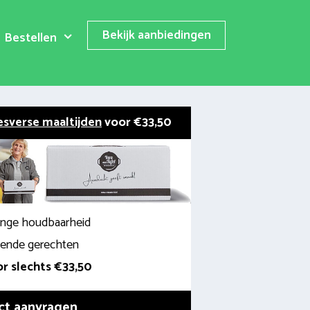
Bekijk aanbiedingen
Bestellen
esverse maaltijden
voor €33,50
lange houdbaarheid
llende gerechten
r slechts €33,50
ct aanvragen