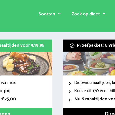
Soorten
Zoek op dieet
aaltijden
voor €19,95
Proefpakket: 6
vri
 versheid
Diepvriesmaaltijden, 
orging
Keuze uit 170 verschi
s €25,00
Nu 6 maaltijden voo
ragen
Dire