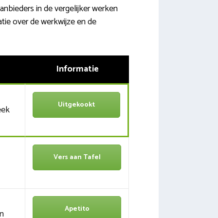
anbieders in de vergelijker werken
tie over de werkwijze en de
Informatie
Uitgekookt
eek
Vers aan Tafel
Apetito
en