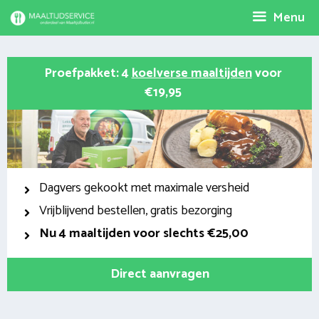
Spring
Menu
naar
inhoud
Proefpakket: 4
koelverse maaltijden
voor
€19,95
Dagvers gekookt met maximale versheid
Vrijblijvend bestellen, gratis bezorging
Nu
4 maaltijden voor slechts €25,00
Direct aanvragen