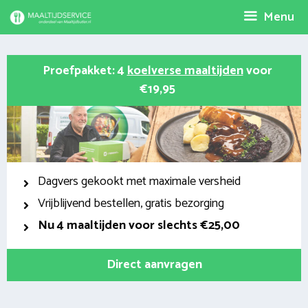
Spring
Menu
naar
inhoud
Proefpakket: 4
koelverse maaltijden
voor
€19,95
Dagvers gekookt met maximale versheid
Vrijblijvend bestellen, gratis bezorging
Nu
4 maaltijden voor slechts €25,00
Direct aanvragen