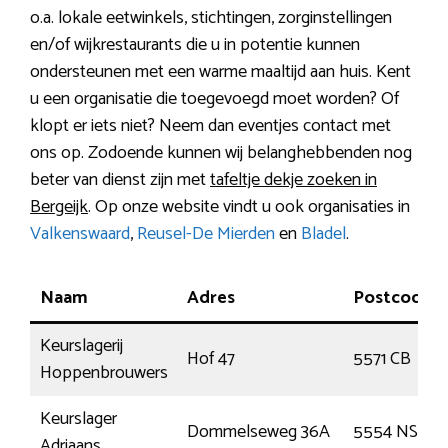
o.a. lokale eetwinkels, stichtingen, zorginstellingen
en/of wijkrestaurants die u in potentie kunnen
ondersteunen met een warme maaltijd aan huis. Kent
u een organisatie die toegevoegd moet worden? Of
klopt er iets niet? Neem dan eventjes contact met
ons op. Zodoende kunnen wij belanghebbenden nog
beter van dienst zijn met
tafeltje dekje zoeken in
Bergeijk
. Op onze website vindt u ook organisaties in
Valkenswaard
,
Reusel-De Mierden
en
Bladel
.
Naam
Adres
Postcode
Keurslagerij
Hof 47
5571 CB
Hoppenbrouwers
Keurslager
Dommelseweg 36A
5554 NS
Adriaans