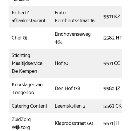
RobertZ
Frater
5571 KZ
afhaalrestaurant
Romboutsstraat 16
Eindhovenseweg
Chef GJ
5582 HT
46a
Stichting
Maaltijdservice
Hof 10
5571 CC
De Kempen
Keurslager van
Den Hof 138
5582 JZ
Tongerloo
Catering Content
Leemskuilen 2
5563 CK
ZuidZorg
Klaproosstraat 60
5571 JH
Wijkzorg