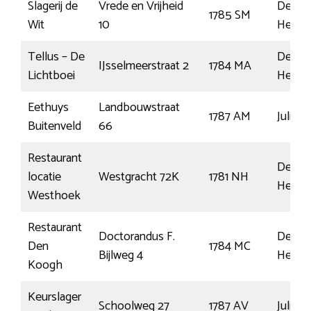
Slagerij de
Vrede en Vrijheid
Den
1785 SM
Wit
10
Helder
Tellus – De
Den
IJsselmeerstraat 2
1784 MA
Lichtboei
Helder
Eethuys
Landbouwstraat
1787 AM
Julian
Buitenveld
66
Restaurant
Den
locatie
Westgracht 72K
1781 NH
Helder
Westhoek
Restaurant
Doctorandus F.
Den
Den
1784 MC
Bijlweg 4
Helder
Koogh
Keurslager
Schoolweg 27
1787 AV
Julian