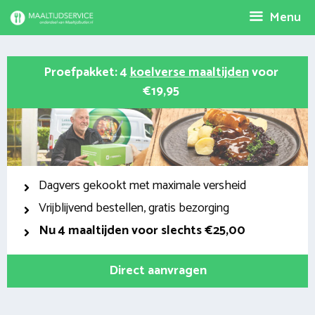
Spring
Menu
naar
inhoud
Proefpakket: 4
koelverse maaltijden
voor
€19,95
Dagvers gekookt met maximale versheid
Vrijblijvend bestellen, gratis bezorging
Nu
4 maaltijden voor slechts €25,00
Direct aanvragen