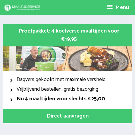
Spring
Menu
naar
inhoud
Proefpakket: 4
koelverse maaltijden
voor
€19,95
Dagvers gekookt met maximale versheid
Vrijblijvend bestellen, gratis bezorging
Nu
4 maaltijden voor slechts €25,00
Direct aanvragen