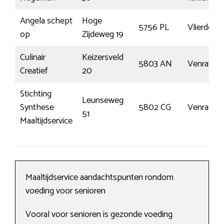
Angela schept
Hoge
5756 PL
Vlierden
op
Zijdeweg 19
Culinair
Keizersveld
5803 AN
Venray
Creatief
20
Stichting
Leunseweg
Synthese
5802 CG
Venray
51
Maaltijdservice
Maaltijdservice aandachtspunten rondom
voeding voor senioren
Vooral voor senioren is gezonde voeding