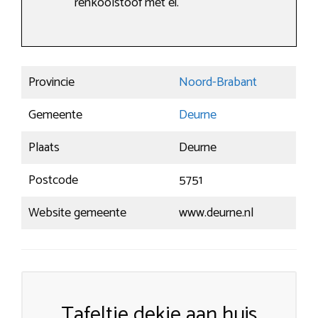
ren­kool­stoof met ei.
Provincie
Noord-Brabant
Gemeente
Deurne
Plaats
Deurne
Postcode
5751
Website gemeente
www.deurne.nl
Tafeltje dekje aan huis