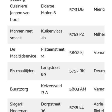
Cuisiniere
Elderse
5731 DB
Mierlo
Jeanne van
Molen 8
hoof
Mannen met
Kuikenvlaas
5763 PZ
Milheeze
smaak
2b
De
Plataanstraat
5802 EJ
Venray
Maaltijdservice
14
Langstraat
Els maaltijden
5752 RK
Deurne
89
Keizersveld
Buurtzorg
5803 AM
Venray
13 A
Slagerij
Dorpstraat
Aarle-
5735 EE
Hegeman
36
Rixtel