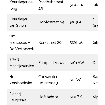
Keurslager de
Raadhuisstraat
5126 CK
Gilze
Jong
25
Keurslager
s
Hoofdstraat 64
5109 AD
van Strien
Graven
Sint
Franciscus –
Kerkstraat 20
5126 GC
Gilze
De Vertoeverij
SPAR
Europaplein 45
5101 VW
Donge
Maaltijdservice
Het
Cor van der
Baarle-
5111 VC
Vershoekske
Bokstraat 3
Nassa
Slagerij
Hofstade 1a
5131 ZK
Alphen
Laurijssen