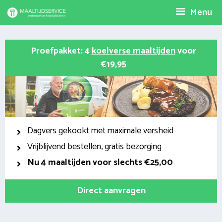
Spring
Menu
naar
inhoud
Proefpakket: 4
koelverse maaltijden
voor
€19,95
Dagvers gekookt met maximale versheid
Vrijblijvend bestellen, gratis bezorging
Nu
4 maaltijden voor slechts €25,00
Direct aanvragen