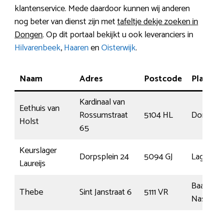
klantenservice. Mede daardoor kunnen wij anderen
nog beter van dienst zijn met
tafeltje dekje zoeken in
Dongen
. Op dit portaal bekijkt u ook leveranciers in
Hilvarenbeek
,
Haaren
en
Oisterwijk
.
Naam
Adres
Postcode
Plaats
Kardinaal van
Eethuis van
Rossumstraat
5104 HL
Donge
Holst
65
Keurslager
Dorpsplein 24
5094 GJ
Lage M
Laureijs
Baarle-
Thebe
Sint Janstraat 6
5111 VR
Nassa