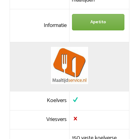
maaltijden
Apetito
Informatie
Koelvers
Vriesvers
150 vaste koelverse