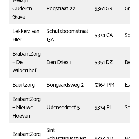
Welzijn
Ouderen
Rogstraat 22
5361 GR
Grave
Grave
Lekkerz van
Schutsboomstraat
5374 CA
Schaij
Hier
13A
BrabantZorg
– De
Den Dries 1
5351 DZ
Berg
Wilberthof
Buurtzorg
Bongaardsweg 2
5364 PM
Escha
BrabantZorg
– Nieuwe
Udensedreef 5
5374 RL
Schaij
Hoeven
Sint
BrabantZorg
Sebastianusstraat
5373 AD
Herpe