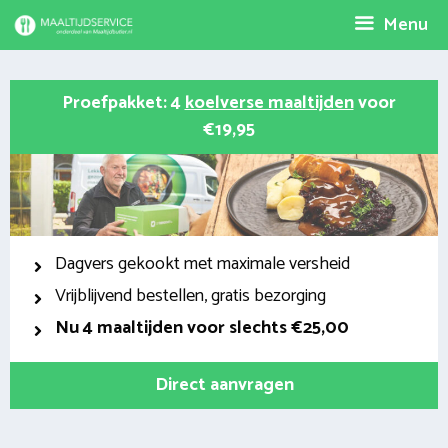
Spring
Menu
naar
inhoud
Proefpakket: 4
koelverse maaltijden
voor
€19,95
Dagvers gekookt met maximale versheid
Vrijblijvend bestellen, gratis bezorging
Nu
4 maaltijden voor slechts €25,00
Direct aanvragen