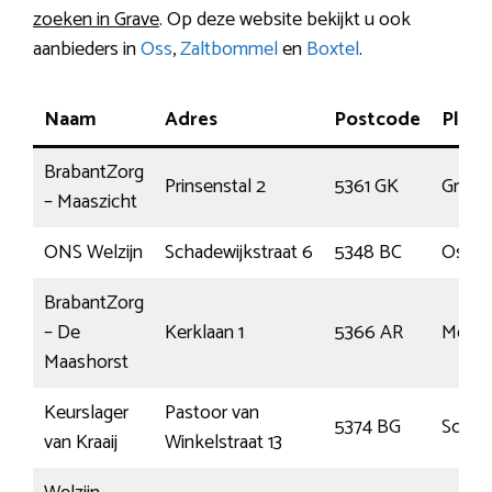
zoeken in Grave
. Op deze website bekijkt u ook
aanbieders in
Oss
,
Zaltbommel
en
Boxtel
.
Naam
Adres
Postcode
Plaat
BrabantZorg
Prinsenstal 2
5361 GK
Grave
– Maaszicht
ONS Welzijn
Schadewijkstraat 6
5348 BC
Oss
BrabantZorg
– De
Kerklaan 1
5366 AR
Mege
Maashorst
Keurslager
Pastoor van
5374 BG
Schaij
van Kraaij
Winkelstraat 13