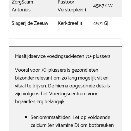
ZorgSaam –
Pastoor
4587 CW
Klo
Antonius
Versterplein 1
Slagerij de Zeeuw
Kerkdreef 4
4571 GJ
Axe
Maaltijdservice voedingsadviezen 70-plussers
Vooral voor 70-plussers is gezond eten
bijzonder relevant om zo lang mogelijk vit en
vitaal te blijven. De hierna opgesomde details
zijn volgens het Voedingscentrum voor
bejaarden erg belangrijk:
Seniorenmaaltijden: Let op voldoende
calcium (en vitamine D) om botbreuken