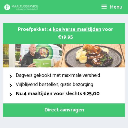
Spring
Menu
naar
inhoud
Proefpakket: 4
koelverse maaltijden
voor
€19,95
Dagvers gekookt met maximale versheid
Vrijblijvend bestellen, gratis bezorging
Nu
4 maaltijden voor slechts €25,00
Direct aanvragen