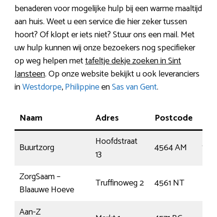
benaderen voor mogelijke hulp bij een warme maaltijd
aan huis. Weet u een service die hier zeker tussen
hoort? Of klopt er iets niet? Stuur ons een mail. Met
uw hulp kunnen wij onze bezoekers nog specifieker
op weg helpen met
tafeltje dekje zoeken in Sint
Jansteen
. Op onze website bekijkt u ook leveranciers
in
Westdorpe
,
Philippine
en
Sas van Gent
.
Naam
Adres
Postcode
Pla
Hoofdstraat
Buurtzorg
4564 AM
Sint
13
ZorgSaam –
Truffinoweg 2
4561 NT
Hul
Blaauwe Hoeve
Aan-Z