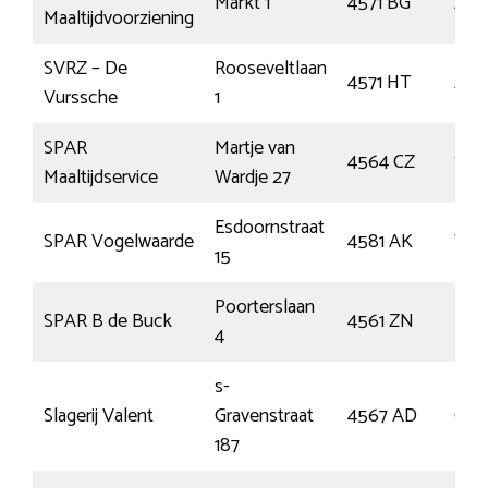
Markt 1
4571 BG
Axe
Maaltijdvoorziening
SVRZ – De
Rooseveltlaan
4571 HT
Axe
Vurssche
1
SPAR
Martje van
4564 CZ
Sint
Maaltijdservice
Wardje 27
Esdoornstraat
SPAR Vogelwaarde
4581 AK
Vog
15
Poorterslaan
SPAR B de Buck
4561 ZN
Hul
4
s-
Slagerij Valent
Gravenstraat
4567 AD
Clin
187