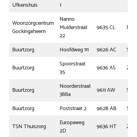
Ufkenshuis
1
Nanno
Woonzorgcentrum
Mulderstraat
9635 CL
Noo
Gockingaheem
22
Buurtzorg
Hoofdweg 111
9626 AC
Schi
Spoorstraat
Buurtzorg
9636 AS
Zuid
35
Noorderstraat
Buurtzorg
9611 AW
Sap
388a
Buurtzorg
Poststraat 2
9628 AB
Sidd
Europaweg
TSN Thuiszorg
9636 HT
Zuid
2D