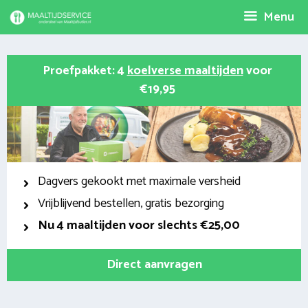
Spring
Menu
naar
inhoud
Proefpakket: 4
koelverse maaltijden
voor
€19,95
Dagvers gekookt met maximale versheid
Vrijblijvend bestellen, gratis bezorging
Nu
4 maaltijden voor slechts €25,00
Direct aanvragen