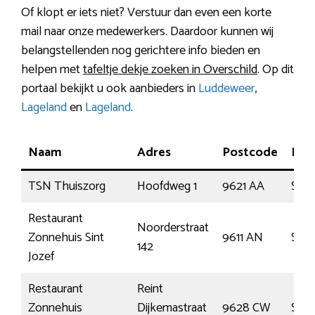
Of klopt er iets niet? Verstuur dan even een korte
mail naar onze medewerkers. Daardoor kunnen wij
belangstellenden nog gerichtere info bieden en
helpen met
tafeltje dekje zoeken in Overschild
. Op dit
portaal bekijkt u ook aanbieders in
Luddeweer
,
Lageland
en
Lageland
.
Naam
Adres
Postcode
Plaa
TSN Thuiszorg
Hoofdweg 1
9621 AA
Sloc
Restaurant
Noorderstraat
Zonnehuis Sint
9611 AN
Sap
142
Jozef
Restaurant
Reint
Zonnehuis
Dijkemastraat
9628 CW
Sidd