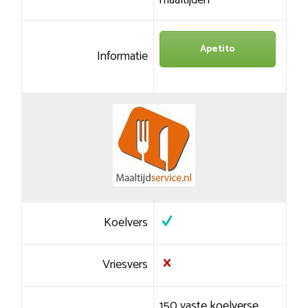
maaltijden
Apetito
Informatie
Koelvers
Vriesvers
150 vaste koelverse