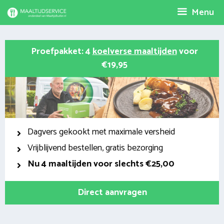
Spring
Menu
naar
inhoud
Proefpakket: 4
koelverse maaltijden
voor
€19,95
Dagvers gekookt met maximale versheid
Vrijblijvend bestellen, gratis bezorging
Nu
4 maaltijden voor slechts €25,00
Direct aanvragen