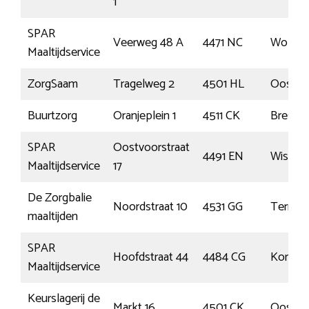
1
SPAR
Veerweg 48 A
4471 NC
Wolphaa
Maaltijdservice
ZorgSaam
Tragelweg 2
4501 HL
Oostbu
Buurtzorg
Oranjeplein 1
4511 CK
Breske
SPAR
Oostvoorstraat
4491 EN
Wissen
Maaltijdservice
17
De Zorgbalie
Noordstraat 10
4531 GG
Terneu
maaltijden
SPAR
Hoofdstraat 44
4484 CG
Kortge
Maaltijdservice
Keurslagerij de
Markt 16
4501 CK
Oostbu