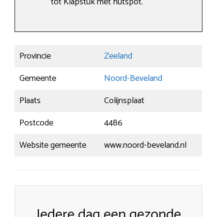
tot Klapstuk met hutspot.
Provincie
Zeeland
Gemeente
Noord-Beveland
Plaats
Colijnsplaat
Postcode
4486
Website gemeente
www.noord-beveland.nl
Iedere dag een gezonde