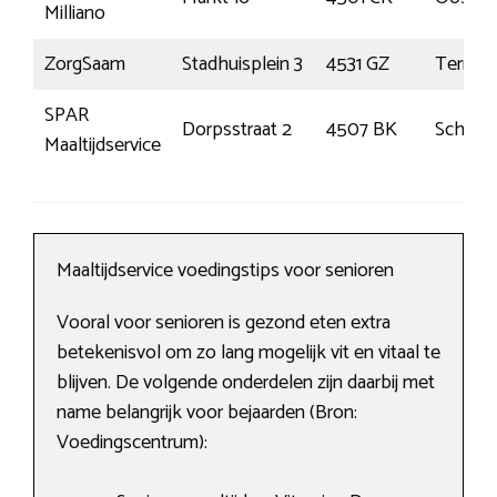
Milliano
ZorgSaam
Stadhuisplein 3
4531 GZ
Terneu
SPAR
Dorpsstraat 2
4507 BK
Schoon
Maaltijdservice
Maaltijdservice voedingstips voor senioren
Vooral voor senioren is gezond eten extra
betekenisvol om zo lang mogelijk vit en vitaal te
blijven. De volgende onderdelen zijn daarbij met
name belangrijk voor bejaarden (Bron:
Voedingscentrum):