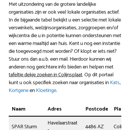
Met uitzondering van de grotere landelijke
organisaties zijn er ook veel lokale organisaties actief.
In de bijgaande tabel bekijkt u een selectie met lokale
verswinkels, welzijnsorganisaties, zorggroepen en/of
wijkcentra die u in potentie kunnen ondersteunen met
een warme maaltijd aan huis. Kent u nog een instantie
die toegevoegd moet worden? Of klopt er iets niet?
Stuur ons dan a.u.b. een mail. Hierdoor kunnen wij
anderen nog gerichtere info bieden en helpen met
tafeltje dekje zoeken in Colijnsplaat
. Op dit portaal
kunt u ook specifiek zoeken naar organisaties in
Kats
,
Kortgene
en
Kloetinge
.
Naam
Adres
Postcode
Plaats
Havelaarstraat
SPAR Sturm
4486 AZ
Colijnsp