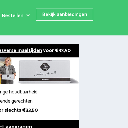
Bekijk aanbiedingen
Bestellen
esverse maaltijden
voor €33,50
lange houdbaarheid
llende gerechten
r slechts €33,50
ct aanvragen