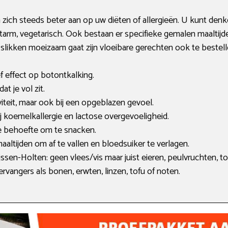
zich steeds beter aan op uw diëten of allergieën. U kunt denken 
tarm, vegetarisch. Ook bestaan er specifieke gemalen maaltijd
 slikken moeizaam gaat zijn vloeibare gerechten ook te bestell
f effect op botontkalking.
at je vol zit.
tiviteit, maar ook bij een opgeblazen gevoel.
ij koemelkallergie en lactose overgevoeligheid.
e behoefte om te snacken.
altijden om af te vallen en bloedsuiker te verlagen.
jssen-Holten: geen vlees/vis maar juist eieren, peulvruchten, t
ervangers als bonen, erwten, linzen, tofu of noten.