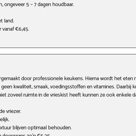
, ongeveer 5 – 7 dagen houdbaar.
.
t land.
r vanaf €6,45.
argemaakt door professionele keukens. Hierna wordt het eten 
d geen kwaliteit, smaak, voedingsstoffen en vitamines. Daarbij
iet zoveel ruimte in de vrieskist heeft kunnen ze ook enkele d
e vriezer.
lijk.
tuur blijven optimaal behouden.