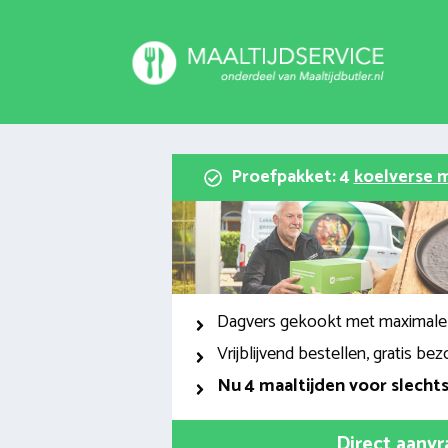
Spring
naar
inhoud
Proefpakket: 4
koelverse m
Dagvers gekookt met maximale
Vrijblijvend bestellen, gratis bez
Nu
4 maaltijden voor slecht
Direct aanv