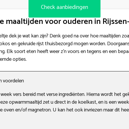
Check aanbiedingen
e maaltijden voor ouderen in Rijssen
eltje dek je wat kan zijn? Denk goed na over hoe maaltijden zoa
okos en gekruide rijst thuisbezorgd mogen worden. Doorgaans 
ng. Elk soort eten heeft weer z’n voors en tegens en een bepaal
oemde opties.
en voordelen
 week vers bereid met verse ingrediënten. Hierna wordt het ge
Deze opwarmmaaltijd zet u direct in de koelkast, en is een we
de oven en/of magnetron. U kan het ook invriezen maar dit he