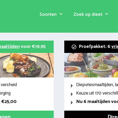
Soorten
Zoek op dieet
aaltijden
voor €19,95
Proefpakket: 6
vri
 versheid
Diepvriesmaaltijden, 
orging
Keuze uit 170 verschi
s €25,00
Nu 6 maaltijden voo
ragen
Dire