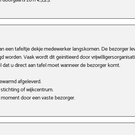
n doorgaans zo’n €5,25.
an een tafeltje dekje medewerker langskomen. De bezorger le
gd worden. Vaak wordt dit geïnitieerd door vrijwilligersorganisa
l dat u direct aan tafel moet wanneer de bezorger komt.
ewarmd afgeleverd.
stichting of wijkcentrum.
 moment door een vaste bezorger.