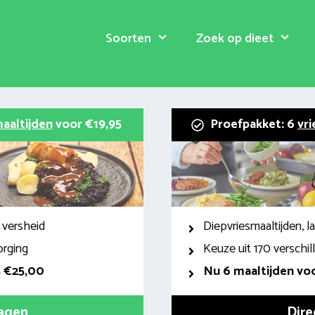
Soorten
Zoek op dieet
aaltijden
voor €19,95
Proefpakket: 6
vri
 versheid
Diepvriesmaaltijden, 
orging
Keuze uit 170 verschi
s €25,00
Nu 6 maaltijden voo
ragen
Dire