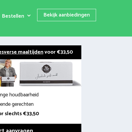
Bekijk aanbiedingen
Bestellen
esverse maaltijden
voor €33,50
lange houdbaarheid
llende gerechten
r slechts €33,50
ct aanvragen