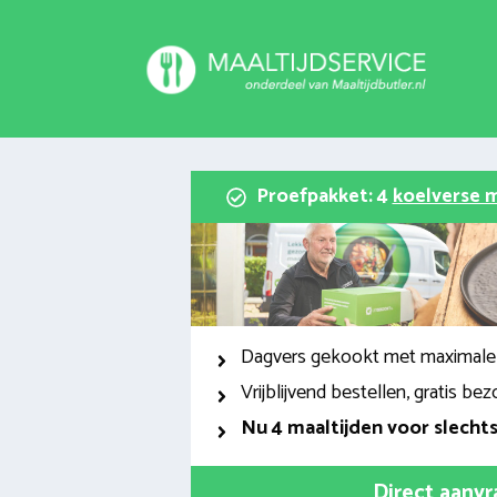
Spring
naar
inhoud
Proefpakket: 4
koelverse m
Dagvers gekookt met maximale
Vrijblijvend bestellen, gratis bez
Nu
4 maaltijden voor slecht
Direct aanv