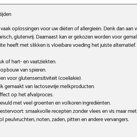
ijden
n vaak oplossingen voor uw diëten of allergieën. Denk dan aan v
tarisch, glutenvrij. Daarnaast kan er gekozen worden voor gemal
 heeft met slikken is vloeibare voeding het juiste alternatief.
k of hart- en vaatziekten.
de opbouw van spieren.
den voor glutensensitiviteit (coeliakie).
uik gemaakt van lactosevrije melkproducten.
ffect op het afvalproces.
 gevuld met veel groenten en volkoren ingrediënten.
estervoort: smaakvolle recepten zonder vlees en vis maar me
l peulvruchten, noten, zaden, pitten en andere vervangers.