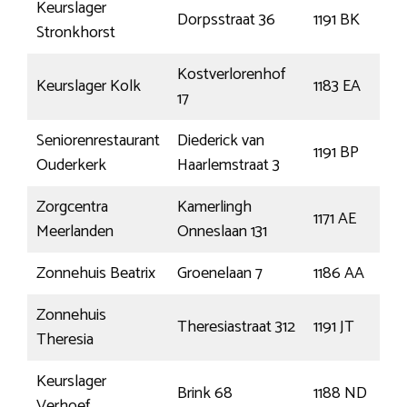
Keurslager
Dorpsstraat 36
1191 BK
Stronkhorst
Kostverlorenhof
Keurslager Kolk
1183 EA
17
Seniorenrestaurant
Diederick van
1191 BP
Ouderkerk
Haarlemstraat 3
Zorgcentra
Kamerlingh
1171 AE
Meerlanden
Onneslaan 131
Zonnehuis Beatrix
Groenelaan 7
1186 AA
Zonnehuis
Theresiastraat 312
1191 JT
Theresia
Keurslager
Brink 68
1188 ND
Verhoef