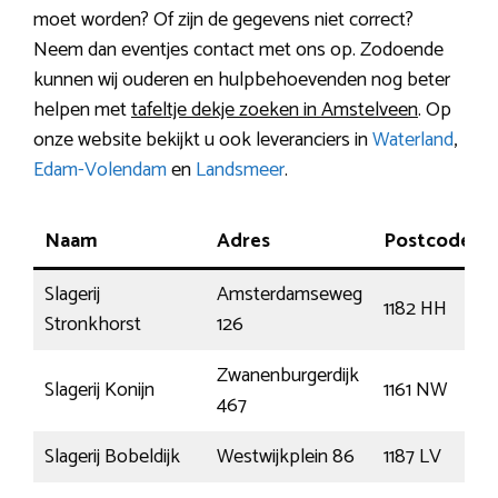
moet worden? Of zijn de gegevens niet correct?
Neem dan eventjes contact met ons op. Zodoende
kunnen wij ouderen en hulpbehoevenden nog beter
helpen met
tafeltje dekje zoeken in Amstelveen
. Op
onze website bekijkt u ook leveranciers in
Waterland
,
Edam-Volendam
en
Landsmeer
.
Naam
Adres
Postcode
Slagerij
Amsterdamseweg
1182 HH
Stronkhorst
126
Zwanenburgerdijk
Slagerij Konijn
1161 NW
467
Slagerij Bobeldijk
Westwijkplein 86
1187 LV