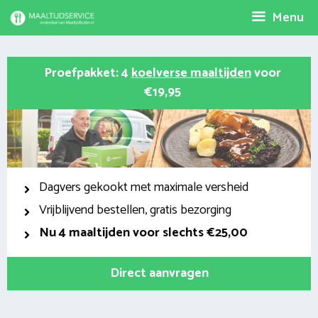
Spring
Menu
naar
inhoud
Proefpakket: 4
koelverse maaltijden
voor
€19,95
Dagvers gekookt met maximale versheid
Vrijblijvend bestellen, gratis bezorging
Nu
4 maaltijden voor slechts €25,00
Direct aanvragen