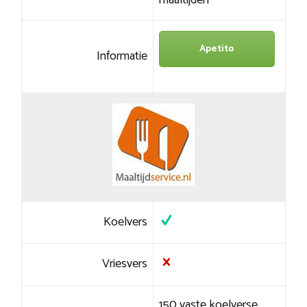
maaltijden
Apetito
Informatie
Koelvers
Vriesvers
150 vaste koelverse