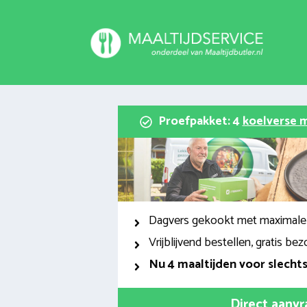
Spring
naar
inhoud
Proefpakket: 4
koelverse m
Dagvers gekookt met maximale
Vrijblijvend bestellen, gratis bez
Nu
4 maaltijden voor slecht
Direct aanv