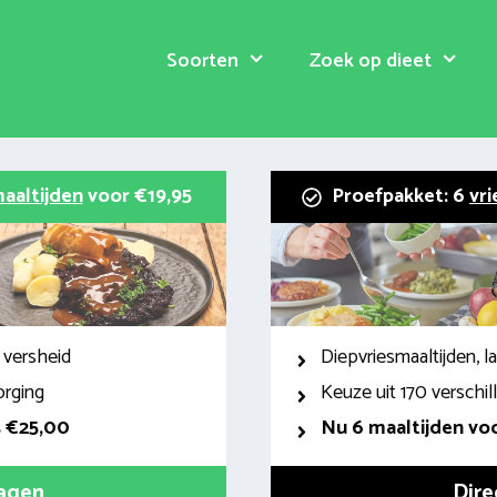
Soorten
Zoek op dieet
aaltijden
voor €19,95
Proefpakket: 6
vri
 versheid
Diepvriesmaaltijden, 
orging
Keuze uit 170 verschi
s €25,00
Nu 6 maaltijden voo
ragen
Dire