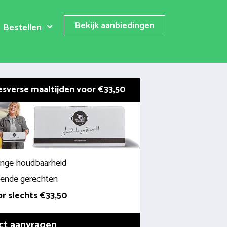
Bekijk aanbiedingen
Bestellen
esverse maaltijden
voor €33,50
lange houdbaarheid
llende gerechten
r slechts €33,50
ct aanvragen