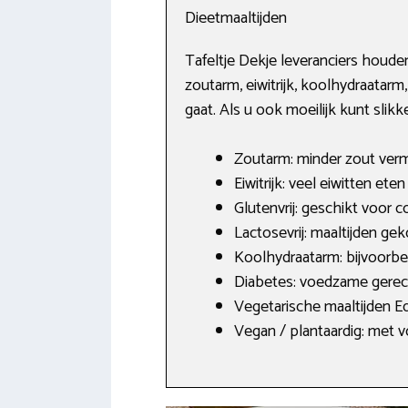
Dieetmaaltijden
Tafeltje Dekje leveranciers houd
zoutarm, eiwitrijk, koolhydraatarm,
gaat. Als u ook moeilijk kunt slikk
Zoutarm: minder zout vermi
Eiwitrijk: veel eiwitten et
Glutenvrij: geschikt voor c
Lactosevrij: maaltijden ge
Koolhydraatarm: bijvoorbe
Diabetes: voedzame gerec
Vegetarische maaltijden E
Vegan / plantaardig: met vo