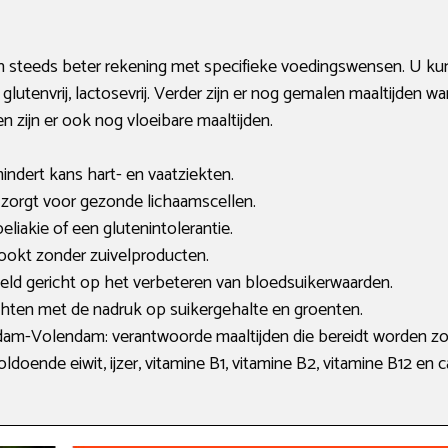
en steeds beter rekening met specifieke voedingswensen. U ku
 glutenvrij, lactosevrij. Verder zijn er nog gemalen maaltijden 
en zijn er ook nog vloeibare maaltijden.
ndert kans hart- en vaatziekten.
en zorgt voor gezonde lichaamscellen.
oeliakie of een glutenintolerantie.
kookt zonder zuivelproducten.
eld gericht op het verbeteren van bloedsuikerwaarden.
hten met de nadruk op suikergehalte en groenten.
dam-Volendam: verantwoorde maaltijden die bereidt worden zon
ldoende eiwit, ijzer, vitamine B1, vitamine B2, vitamine B12 en c