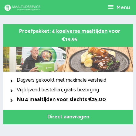
Spring
Menu
naar
inhoud
Proefpakket: 4
koelverse maaltijden
voor
€19,95
Dagvers gekookt met maximale versheid
Vrijblijvend bestellen, gratis bezorging
Nu
4 maaltijden voor slechts €25,00
Direct aanvragen