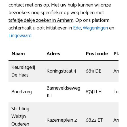
contact met ons op. Met uw hulp kunnen wij onze
bezoekers nog specifieker op weg helpen met
tafeltje dekje zoeken in Arnhem
. Op ons platform
achterhaalt u ook initiatieven in
Ede
,
Wageningen
en
Lingewaard
.
Naam
Adres
Postcode
Plaat
Keurslagerij
Koningstraat 4
6811 DE
Arnh
De Haas
Barneveldseweg
Buurtzorg
6741 LH
Lunte
11 I
Stichting
Welzijn
Kazerneplein 2
6822 ET
Arnh
Ouderen