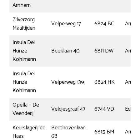
Arnhem
Zilverzorg
Velperweg 17
6824 BC
Arnh
Maaltijden
Insula Dei
Hunze
Beeklaan 40
6811 DW
Arnh
Kohlmann
Insula Dei
Hunze
Velperweg 139
6824 HK
Arnh
Kohlmann
Opella – De
Veldjesgraaf 47
6744 VD
Ederv
Veenderij
Keurslagerij de
Beethovenlaan
6815 BM
Arnh
Haas
68