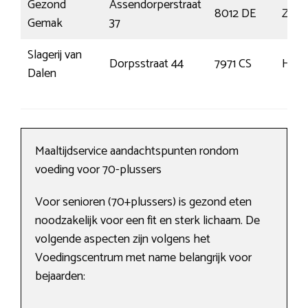
Gezond
Assendorperstraat
8012 DE
Zwol
Gemak
37
Slagerij van
Dorpsstraat 44
7971 CS
Have
Dalen
Maaltijdservice aandachtspunten rondom
voeding voor 70-plussers
Voor senioren (70+plussers) is gezond eten
noodzakelijk voor een fit en sterk lichaam. De
volgende aspecten zijn volgens het
Voedingscentrum met name belangrijk voor
bejaarden: