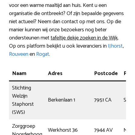
voor een warme maaltijd aan huis. Kent u een
organisatie die ontbreekt? Of zijn bepaalde gegevens
niet actueel? Neem dan contact op met ons. Op die
manier kunnen wij onze bezoekers nog beter
ondersteunen met
tafeltje dekje zoeken in de Wijk
.
Op ons platform bekijkt u ook leveranciers in
IJhorst
,
Rouveen
en
Rogat
.
Naam
Adres
Postcode
Plaa
Stichting
Welzijn
Berkenlaan 1
7951 CA
Stap
Staphorst
(SWS)
Zorggroep
Werkhorst 36
7944 AV
Mepp
Noorderboog