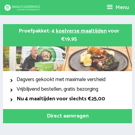
Spring
Menu
naar
inhoud
Proefpakket: 4
koelverse maaltijden
voor
€19,95
Dagvers gekookt met maximale versheid
Vrijblijvend bestellen, gratis bezorging
Nu
4 maaltijden voor slechts €25,00
Direct aanvragen