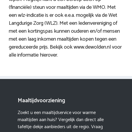
(financiële) steun voor maaltijden via de WMO. Met
een wlz-indicatie is er ook e.e.a. mogelijk via de Wet
Langdurige Zorg (WLZ). Met een ledenvereniging of
met een kortingspas kunnen ouderen en/of mensen
met een laag inkomen maaltijden kopen tegen een
gereduceerde prijs. Bekijk ook www.dewolden.nl voor
alle informatie hierover.
Maaltijdvoorziening
Zoekt u een maaltijdservice voor warme
maaltijden aan huis? Vergelijk dan direct alle
tafeltje dekje aanbieders uit de regio. Vraag