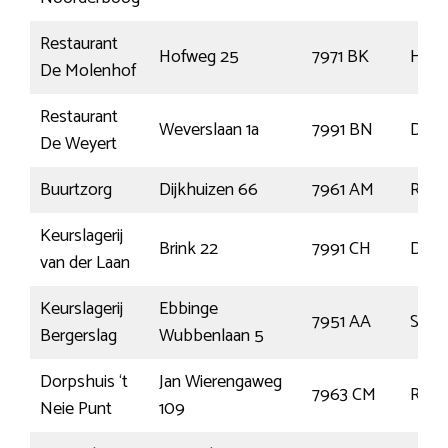
Restaurant
Hofweg 25
7971 BK
Have
De Molenhof
Restaurant
Weverslaan 1a
7991 BN
Dwin
De Weyert
Buurtzorg
Dijkhuizen 66
7961 AM
Ruin
Keurslagerij
Brink 22
7991 CH
Dwin
van der Laan
Keurslagerij
Ebbinge
7951 AA
Stap
Bergerslag
Wubbenlaan 5
Dorpshuis ‘t
Jan Wierengaweg
7963 CM
Ruin
Neie Punt
109