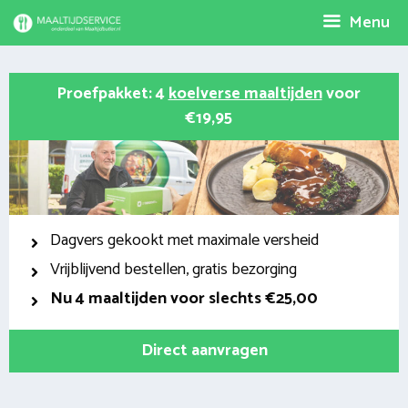
Spring
Menu
naar
inhoud
Proefpakket: 4
koelverse maaltijden
voor
€19,95
Dagvers gekookt met maximale versheid
Vrijblijvend bestellen, gratis bezorging
Nu
4 maaltijden voor slechts €25,00
Direct aanvragen