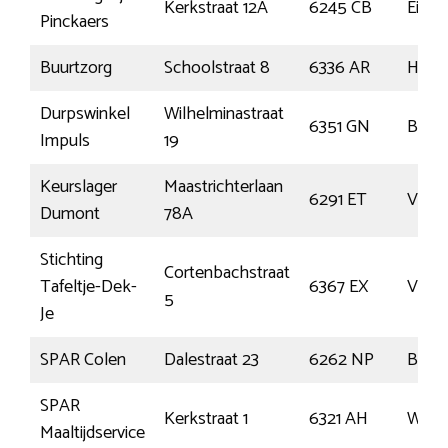
Kerkstraat 12A
6245 CB
Eijsd
Pinckaers
Buurtzorg
Schoolstraat 8
6336 AR
Huls
Durpswinkel
Wilhelminastraat
6351 GN
Boch
Impuls
19
Keurslager
Maastrichterlaan
6291 ET
Vaals
Dumont
78A
Stichting
Cortenbachstraat
Tafeltje-Dek-
6367 EX
Voere
5
Je
SPAR Colen
Dalestraat 23
6262 NP
Banh
SPAR
Kerkstraat 1
6321 AH
Wijlre
Maaltijdservice