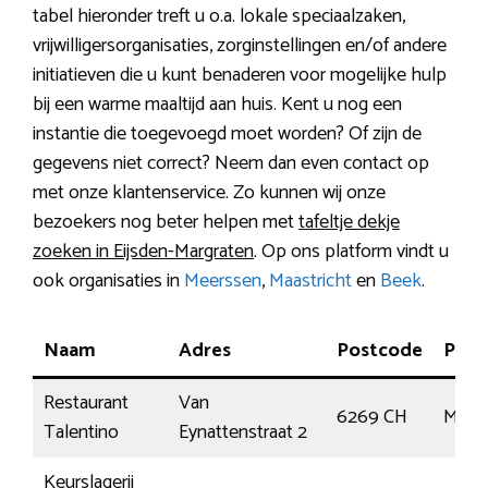
tabel hieronder treft u o.a. lokale speciaalzaken,
vrijwilligersorganisaties, zorginstellingen en/of andere
initiatieven die u kunt benaderen voor mogelijke hulp
bij een warme maaltijd aan huis. Kent u nog een
instantie die toegevoegd moet worden? Of zijn de
gegevens niet correct? Neem dan even contact op
met onze klantenservice. Zo kunnen wij onze
bezoekers nog beter helpen met
tafeltje dekje
zoeken in Eijsden-Margraten
. Op ons platform vindt u
ook organisaties in
Meerssen
,
Maastricht
en
Beek
.
Naam
Adres
Postcode
Plaa
Restaurant
Van
6269 CH
Margr
Talentino
Eynattenstraat 2
Keurslagerij