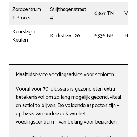
Zorgcentrum
Strijthagenstraat
6367 TN
Voere
’t Brook
4
Keurslager
Kerkstraat 26
6336 BB
Huls
Keulen
Maaltijdservice voedingsadvies voor senioren
Vooral voor 70-plussers is gezond eten extra
betekenisvol om zo lang mogelijk gezond, vitaal
en actief te blijven. De volgende aspecten zijn –
op basis van onderzoek van het
voedingscentrum – van belang voor bejaarden: