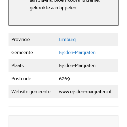
aan Slavink, bloemkool à la crème,
gekookte aardappelen.
Provincie
Limburg
Gemeente
Eijsden-Margraten
Plaats
Eijsden-Margraten
Postcode
6269
Website gemeente
www.eijsden-margraten.nl