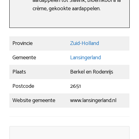
aardappelen tot Slavink, bloemkool à la
crème, gekookte aardappelen.
Provincie
Zuid-Holland
Gemeente
Lansingerland
Plaats
Berkel en Rodenrijs
Postcode
2651
Website gemeente
www.lansingerland.nl