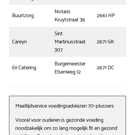
Notaris
Buurtzorg
2661 HP
Ber
Kruytstraat 36
Sint
Careyn
Martinusstraat
2671 GK
Naa
307
Burgemeester
Eri Catering
2671 DC
Naa
Elsenweg 12
Maaltijdservice voedingsadviezen 70-plussers
Vooral voor ouderen is gezonde voeding
noodzakelijk om zo lang mogelijk fit en gezond