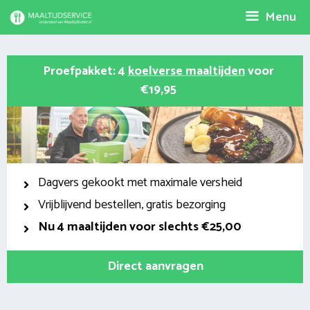
Spring
Menu
naar
inhoud
Proefpakket: 4
koelverse maaltijden
voor
€19,95
Dagvers gekookt met maximale versheid
Vrijblijvend bestellen, gratis bezorging
Nu
4 maaltijden voor slechts €25,00
Direct aanvragen