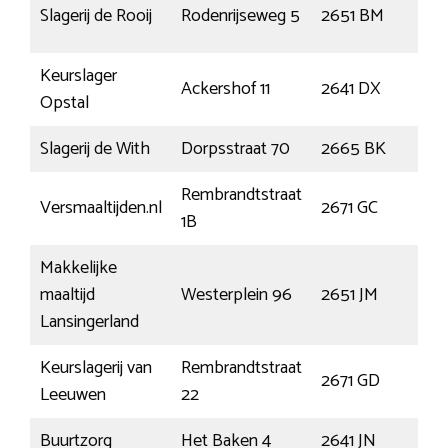
Ber
Slagerij de Rooij
Rodenrijseweg 5
2651 BM
Rod
Keurslager
Ackershof 11
2641 DX
Pijn
Opstal
Slagerij de With
Dorpsstraat 70
2665 BK
Blei
Rembrandtstraat
Versmaaltijden.nl
2671 GC
Naa
1B
Makkelijke
Ber
maaltijd
Westerplein 96
2651 JM
Rod
Lansingerland
Keurslagerij van
Rembrandtstraat
2671 GD
Naa
Leeuwen
22
Buurtzorg
Het Baken 4
2641 JN
Pijn