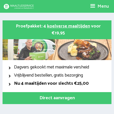
Spring
Menu
naar
inhoud
Proefpakket: 4
koelverse maaltijden
voor
€19,95
Dagvers gekookt met maximale versheid
Vrijblijvend bestellen, gratis bezorging
Nu
4 maaltijden voor slechts €25,00
Direct aanvragen