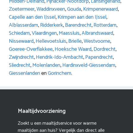
Midden-Delfland
,
Pijnacker-Nootdorp
,
Lansingerland
,
Zoetermeer
,
Waddinxveen
,
Gouda
,
Krimpenerwaard
,
Capelle aan den IJssel
,
Krimpen aan den IJssel
,
Alblasserdam
,
Ridderkerk
,
Barendrecht
,
Rotterdam
,
Schiedam
,
Vlaardingen
,
Maassluis
,
Albrandswaard
,
Nissewaard
,
Hellevoetsluis
,
Brielle
,
Westvoorne
,
Goeree-Overflakkee
,
Hoeksche Waard
,
Dordrecht
,
Zwijndrecht
,
Hendrik-Ido-Ambacht
,
Papendrecht
,
Sliedrecht
,
Molenlanden
,
Hardinxveld-Giessendam
,
Giessenlanden
en
Gorinchem
.
Maaltijdvoorziening
Zoekt u een maaltijdservice voor warme
maaltijden aan huis? Vergelijk dan direct alle