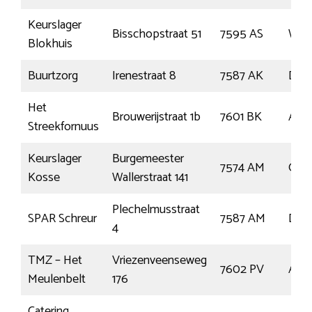
Keurslager
Bisschopstraat 51
7595 AS
Wee
Blokhuis
Buurtzorg
Irenestraat 8
7587 AK
De L
Het
Brouwerijstraat 1b
7601 BK
Alm
Streekfornuus
Keurslager
Burgemeester
7574 AM
Olde
Kosse
Wallerstraat 141
Plechelmusstraat
SPAR Schreur
7587 AM
De L
4
TMZ – Het
Vriezenveenseweg
7602 PV
Alm
Meulenbelt
176
Catering