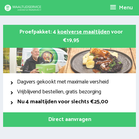
Spring
Menu
naar
inhoud
Proefpakket: 4
koelverse maaltijden
voor
€19,95
Dagvers gekookt met maximale versheid
Vrijblijvend bestellen, gratis bezorging
Nu
4 maaltijden voor slechts €25,00
Direct aanvragen