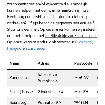
zorgorganisaties en/of wijkcentra die u mogelijk
kunnen helpen met een warme maaltijd aan huis.
Heeft nog een bedrijf in gedachten die niet mag
ontbreken? Of zijn bepaalde gegevens niet actueel?
Stuur ons een mail. Op die manier kunnen wij anderen
nog beter helpen met
tafeltje dekje zoeken in Losser
.
Op onze website vindt u ook services in
Oldenzaal
,
Hengelo
en
Enschede
.
Naam
Adres
Postcode
Plaa
Johanna van
Zonnestraal
7576 AV
Olde
Burenlaan 4
Slagerij Kosse
Glindestraat 54
7572 ZH
Olde
Buurtzorg
Potmaten 13A
7591 EM
Den