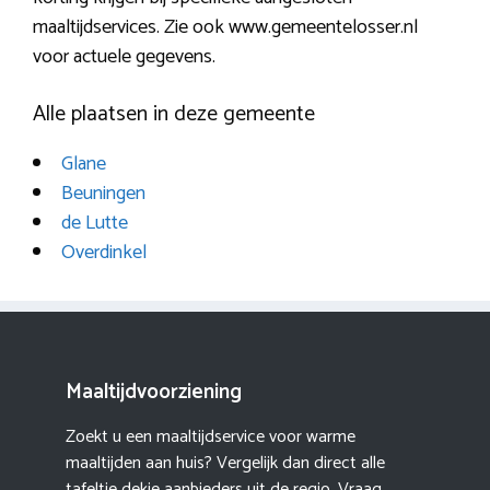
maaltijdservices. Zie ook www.gemeentelosser.nl
voor actuele gegevens.
Alle plaatsen in deze gemeente
Glane
Beuningen
de Lutte
Overdinkel
Maaltijdvoorziening
Zoekt u een maaltijdservice voor warme
maaltijden aan huis? Vergelijk dan direct alle
tafeltje dekje aanbieders uit de regio. Vraag