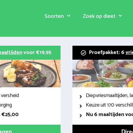
Soorten
Zoek op dieet
aaltijden
voor €19,95
Proefpakket: 6
vri
 versheid
Diepvriesmaaltijden, 
orging
Keuze uit 170 verschi
s €25,00
Nu 6 maaltijden voo
ragen
Dire