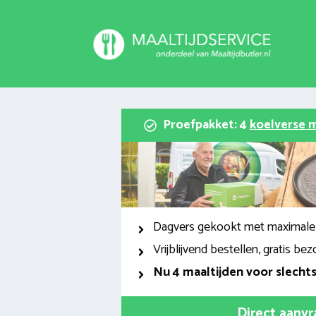
Spring
naar
inhoud
Proefpakket: 4
koelverse m
Dagvers gekookt met maximale
Vrijblijvend bestellen, gratis bez
Nu
4 maaltijden voor slecht
Direct aanv