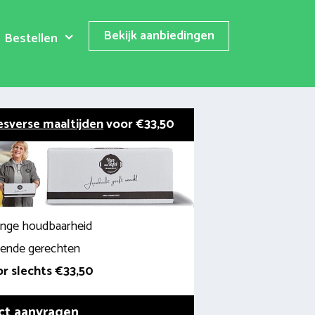
Bekijk aanbiedingen
Bestellen
esverse maaltijden
voor €33,50
lange houdbaarheid
llende gerechten
r slechts €33,50
ct aanvragen