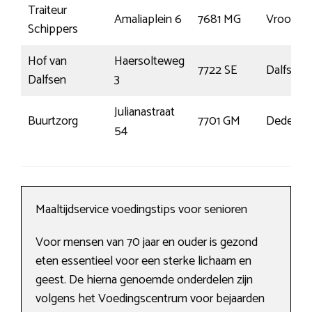
Traiteur
Amaliaplein 6
7681 MG
Vrooms
Schippers
Hof van
Haersolteweg
7722 SE
Dalfsen
Dalfsen
3
Julianastraat
Buurtzorg
7701 GM
Dedemsv
54
Maaltijdservice voedingstips voor senioren
Voor mensen van 70 jaar en ouder is gezond
eten essentieel voor een sterke lichaam en
geest. De hierna genoemde onderdelen zijn
volgens het Voedingscentrum voor bejaarden