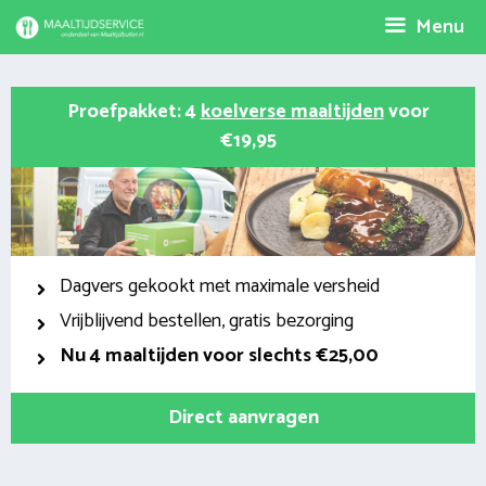
Spring
Menu
naar
inhoud
Proefpakket: 4
koelverse maaltijden
voor
€19,95
Dagvers gekookt met maximale versheid
Vrijblijvend bestellen, gratis bezorging
Nu
4 maaltijden voor slechts €25,00
Direct aanvragen