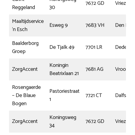
7672 GD
Vriezenv
Reggeland
30
Maaltijdservice
Esweg 9
7683 VH
Den Ha
‘n Esch
Baalderborg
De Tjalk 49
7701 LR
Dedemsv
Groep
Koningin
ZorgAccent
7681 AG
Vrooms
Beatrixlaan 21
Rosengaerde
Pastoriestraat
– De Blaue
7721 CT
Dalfsen
1
Bogen
Koningsweg
ZorgAccent
7672 GD
Vriezenv
34