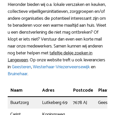
Hieronder bieden wij o.a. lokale verszaken en keuken,
collectieve vrijwilligersinitiatieven, zorggroepen en/of
andere organisaties die potentieel interessant zijn om
te benaderen voor een warme maaltijd aan huis. Weet
u een dienstverlening die niet mag ontbreken? Of
klopt er iets niet? Verstuur dan even een korte mail
naar onze medewerkers. Samen kunnen wij anderen
nog beter helpen met
tafeltje dekje zoeken in
Langeveen
. Op onze website treft u ook leveranciers
in
Geesteren
,
Westerhaar-Vriezenveensewijk
en
Bruinehaar
.
Naam
Adres
Postcode
Plaats
Buurtzorg
Lutkeberg 69
7678 AJ
Geester
Carint
Koningsweg