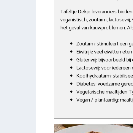
Tafeltje Dekje leveranciers biede
veganistisch, zoutarm, lactosevrij
het geval van kauwproblemen. Als 
Zoutarm: stimuleert een g
Eiwitrijk: veel eiwitten et
Glutenvrij: bijvoorbeeld bij
Lactosevrij: voor iedereen
Koolhydraatarm: stabilisee
Diabetes: voedzame gerec
Vegetarische maaltijden Tyn
Vegan / plantaardig: maalti