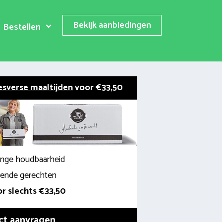
Bekijk aanbiedingen
Bestellen
esverse maaltijden
voor €33,50
lange houdbaarheid
llende gerechten
r slechts €33,50
ct aanvragen