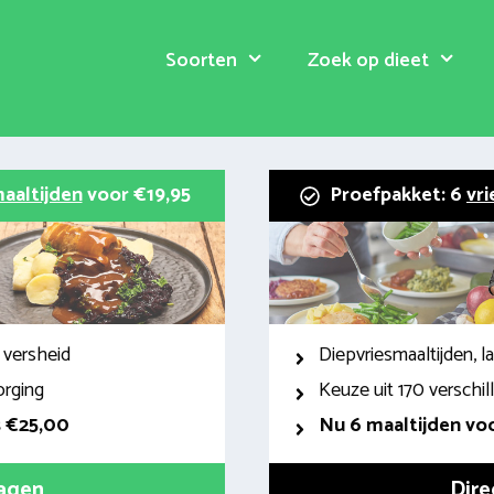
Soorten
Zoek op dieet
aaltijden
voor €19,95
Proefpakket: 6
vri
 versheid
Diepvriesmaaltijden, 
orging
Keuze uit 170 verschi
s €25,00
Nu 6 maaltijden voo
ragen
Dire