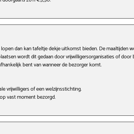
n doorgaans zo’n €5,50.
te lopen dan kan tafeltje dekje uitkomst bieden. De maaltijden
laatsen wordt dit gedaan door vrijwilligersorganisaties of door 
 afhankelijk bent van wanneer de bezorger komt.
e vrijwilligers of een welzijnsstichting.
 op vast moment bezorgd.