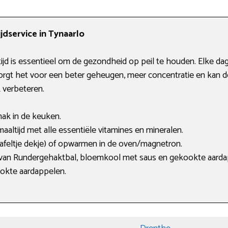
dservice in Tynaarlo
jd is essentieel om de gezondheid op peil te houden. Elke da
zorgt het voor een beter geheugen, meer concentratie en kan de
k verbeteren.
mak in de keuken.
aaltijd met alle essentiële vitamines en mineralen.
tafeltje dekje) of opwarmen in de oven/magnetron.
n: van Rundergehaktbal, bloemkool met saus en gekookte aarda
ookte aardappelen.