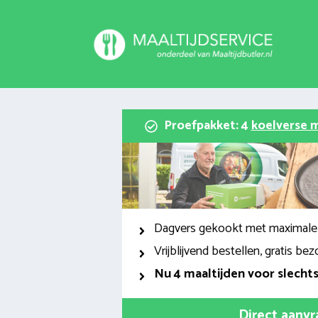
Spring
naar
inhoud
Proefpakket: 4
koelverse m
Dagvers gekookt met maximale
Vrijblijvend bestellen, gratis bez
Nu
4 maaltijden voor slecht
Direct aanv