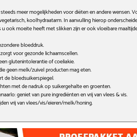
n steeds meer mogelijkheden voor diëten en andere wensen. Voo
, vegetarisch, koolhydraatarm. In aanvulling hierop onderschei
u ook moeite heeft met slikken zijn er ook vloeibare maaltijd
ezondere bloeddruk.
en zorgt voor gezonde lichaamscellen.
 een glutenintolerantie of coeliakie.
 die geen melk/zuivel producten mag eten.
rt de bloedsuikerspiegel.
hten met de nadruk op suikergehalte en groenten.
aarlo: geniet van pure ingrediënten en vrij van vlees & vis.
jden vrij van vlees/vis/eieren/melk/honing.