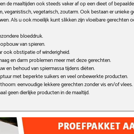
en de maaltijden ook steeds vaker af op een dieet of bepaalde 
tarm, veganistisch, vegetarisch, zoutarm. Ook bestaan er unieke
en. Als u ook moeilijk kunt slikken zijn vloeibare gerechten o
ezondere bloeddruk.
de opbouw van spieren.
aar ook obstipatie of winderigheid.
n maag en darm problemen meer met deze gerechten.
w en behoud van spiermassa tijdens diëten.
eptuur met beperkte suikers en veel onbewerkte producten.
ithoorn: eenvoudige lekkere gerechten zonder vis en/of vlees.
al geen dierlijke producten in de maaltijd.