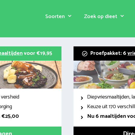
Soorten
Zoek op dieet
aaltijden
voor €19,95
Proefpakket: 6
vri
 versheid
Diepvriesmaaltijden, 
orging
Keuze uit 170 verschi
s €25,00
Nu 6 maaltijden voo
ragen
Dire