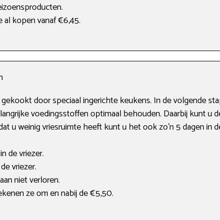
eizoensproducten.
e al kopen vanaf €6,45.
n
gekookt door speciaal ingerichte keukens. In de volgende st
elangrijke voedingsstoffen optimaal behouden. Daarbij kunt u 
t u weinig vriesruimte heeft kunt u het ook zo’n 5 dagen in 
n de vriezer.
de vriezer.
aan niet verloren.
rekenen ze om en nabij de €5,50.