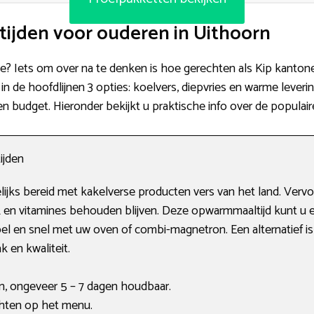
tijden voor ouderen in Uithoorn
 je? Iets om over na te denken is hoe gerechten als Kip kantone
r in de hoofdlijnen 3 opties: koelvers, diepvries en warme lever
en budget. Hieronder bekijkt u praktische info over de populai
ijden
lijks bereid met kakelverse producten vers van het land. Ver
en vitamines behouden blijven. Deze opwarmmaaltijd kunt u e
 en snel met uw oven of combi-magnetron. Een alternatief is in
k en kwaliteit.
, ongeveer 5 – 7 dagen houdbaar.
hten op het menu.