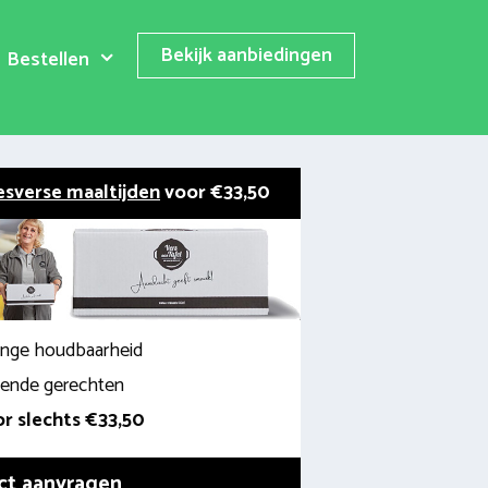
Bekijk aanbiedingen
Bestellen
esverse maaltijden
voor €33,50
lange houdbaarheid
llende gerechten
r slechts €33,50
ct aanvragen