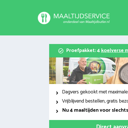
Spring
naar
inhoud
Proefpakket: 4
koelverse m
Dagvers gekookt met maximale
Vrijblijvend bestellen, gratis bez
Nu
4 maaltijden voor slecht
Direct aanv