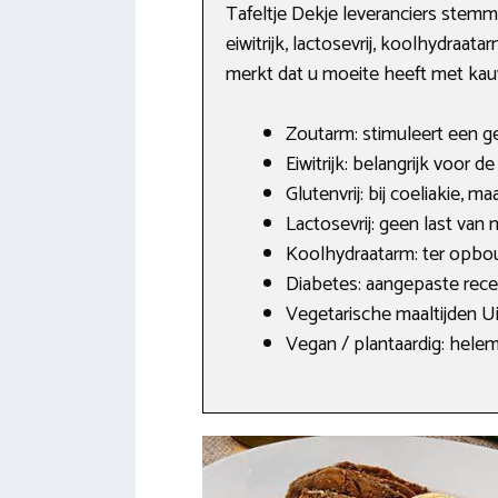
Tafeltje Dekje leveranciers stemm
eiwitrijk, lactosevrij, koolhydraa
merkt dat u moeite heeft met kauw
Zoutarm: stimuleert een g
Eiwitrijk: belangrijk voor 
Glutenvrij: bij coeliakie, m
Lactosevrij: geen last va
Koolhydraatarm: ter opbou
Diabetes: aangepaste rec
Vegetarische maaltijden U
Vegan / plantaardig: helema