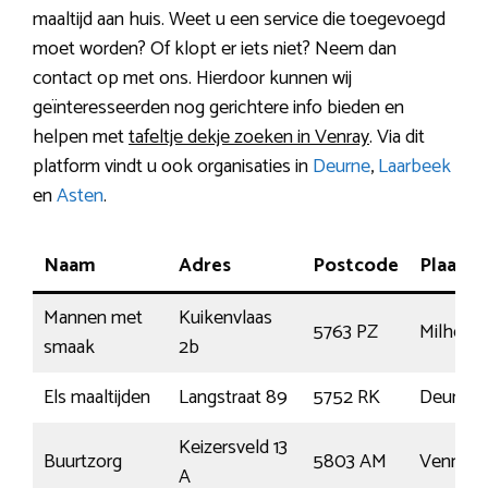
maaltijd aan huis. Weet u een service die toegevoegd
moet worden? Of klopt er iets niet? Neem dan
contact op met ons. Hierdoor kunnen wij
geïnteresseerden nog gerichtere info bieden en
helpen met
tafeltje dekje zoeken in Venray
. Via dit
platform vindt u ook organisaties in
Deurne
,
Laarbeek
en
Asten
.
Naam
Adres
Postcode
Plaats
Mannen met
Kuikenvlaas
5763 PZ
Milheez
smaak
2b
Els maaltijden
Langstraat 89
5752 RK
Deurne
Keizersveld 13
Buurtzorg
5803 AM
Venray
A