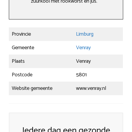
zuurkool met rookworst en jus.
Provincie
Limburg
Gemeente
Venray
Plaats
Venray
Postcode
5801
Website gemeente
www.venray.nl
Iedere dag een gezonde