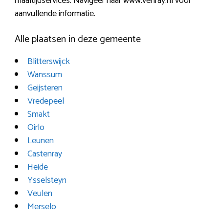
maaltijdservices. Navigeer naar www.venray.nl voor
aanvullende informatie.
Alle plaatsen in deze gemeente
Blitterswijck
Wanssum
Geijsteren
Vredepeel
Smakt
Oirlo
Leunen
Castenray
Heide
Ysselsteyn
Veulen
Merselo