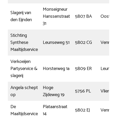
Monseigneur
Slagerij van
Hanssenstraat
5807 BA
Oostru
den Eijnden
31
Stichting
Synthese
Leunseweg 51
5802 CG
Venray
Maaltijdservice
Verkoeijen
Partyservice &
Horsterweg 1a
5809 ER
Leunen
slagerij
Angela schept
Hoge
5756 PL
Vlierden
op
Zijdeweg 19
De
Plataanstraat
5802 EJ
Venray
Maaltijdservice
14