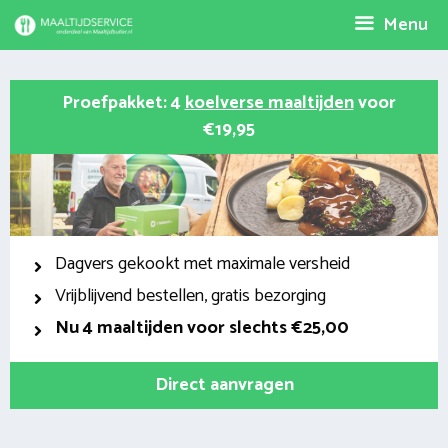
Spring
Menu
naar
inhoud
Proefpakket: 4
koelverse maaltijden
voor
€19,95
Dagvers gekookt met maximale versheid
Vrijblijvend bestellen, gratis bezorging
Nu
4 maaltijden voor slechts €25,00
Direct aanvragen