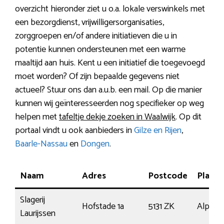
overzicht hieronder ziet u o.a. lokale verswinkels met
een bezorgdienst, vrijwilligersorganisaties,
zorggroepen en/of andere initiatieven die u in
potentie kunnen ondersteunen met een warme
maaltijd aan huis. Kent u een initiatief die toegevoegd
moet worden? Of zijn bepaalde gegevens niet
actueel? Stuur ons dan a.u.b. een mail. Op die manier
kunnen wij geïnteresseerden nog specifieker op weg
helpen met
tafeltje dekje zoeken in Waalwijk
. Op dit
portaal vindt u ook aanbieders in
Gilze en Rijen
,
Baarle-Nassau
en
Dongen
.
Naam
Adres
Postcode
Plaats
Slagerij
Hofstade 1a
5131 ZK
Alphen
Laurijssen