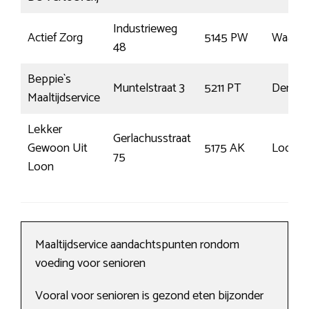
Industrieweg
Actief Zorg
5145 PW
Waalwi
48
Beppie`s
Muntelstraat 3
5211 PT
Den Bo
Maaltijdservice
Lekker
Gerlachusstraat
Gewoon Uit
5175 AK
Loon o
75
Loon
Maaltijdservice aandachtspunten rondom
voeding voor senioren
Vooral voor senioren is gezond eten bijzonder