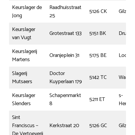
Keurslager de
Raadhuisstraat
5126 CK
Gilze
Jong
25
Keurslager
Grotestraat 133
5151 BK
Drunen
van Vugt
Keurslagerij
Oranjeplein 31
5175 BE
Loon o
Martens
Slagerij
Doctor
5142 TC
Waalwi
Mutsaers
Kuyperlaan 179
Keurslager
Schapenmarkt
s-
5211 ET
Slenders
8
Hertog
Sint
Franciscus –
Kerkstraat 20
5126 GC
Gilze
De Vertoeverij