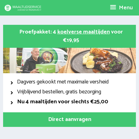
Spring
Menu
naar
inhoud
Proefpakket: 4
koelverse maaltijden
voor
€19,95
Dagvers gekookt met maximale versheid
Vrijblijvend bestellen, gratis bezorging
Nu
4 maaltijden voor slechts €25,00
Direct aanvragen