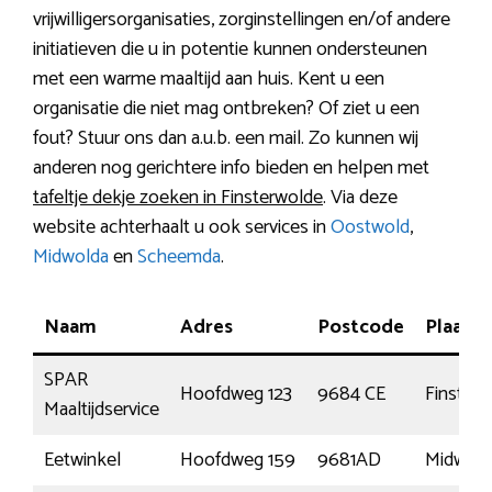
vrijwilligersorganisaties, zorginstellingen en/of andere
initiatieven die u in potentie kunnen ondersteunen
met een warme maaltijd aan huis. Kent u een
organisatie die niet mag ontbreken? Of ziet u een
fout? Stuur ons dan a.u.b. een mail. Zo kunnen wij
anderen nog gerichtere info bieden en helpen met
tafeltje dekje zoeken in Finsterwolde
. Via deze
website achterhaalt u ook services in
Oostwold
,
Midwolda
en
Scheemda
.
Naam
Adres
Postcode
Plaats
SPAR
Hoofdweg 123
9684 CE
Finster
Maaltijdservice
Eetwinkel
Hoofdweg 159
9681AD
Midwold