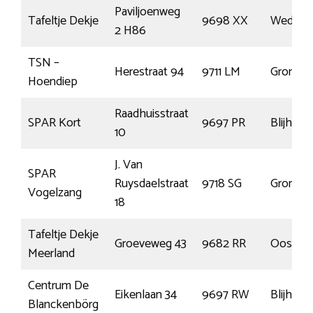
Paviljoenweg
Tafeltje Dekje
9698 XX
Wedde
2 H86
TSN –
Herestraat 94
9711 LM
Groning
Hoendiep
Raadhuisstraat
SPAR Kort
9697 PR
Blijham
10
J. Van
SPAR
Ruysdaelstraat
9718 SG
Groning
Vogelzang
18
Tafeltje Dekje
Groeveweg 43
9682 RR
Oostwo
Meerland
Centrum De
Eikenlaan 34
9697 RW
Blijham
Blanckenbörg