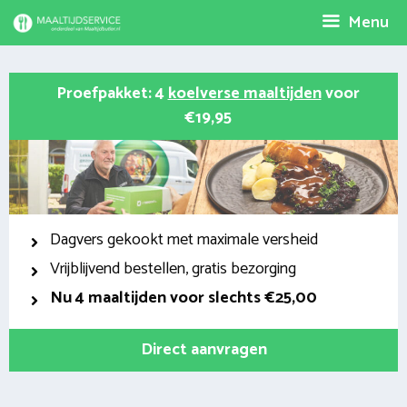
Spring
Menu
naar
inhoud
Proefpakket: 4
koelverse maaltijden
voor
€19,95
Dagvers gekookt met maximale versheid
Vrijblijvend bestellen, gratis bezorging
Nu
4 maaltijden voor slechts €25,00
Direct aanvragen