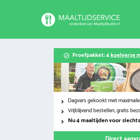
Spring
naar
inhoud
Proefpakket: 4
koelverse m
Dagvers gekookt met maximale
Vrijblijvend bestellen, gratis bez
Nu
4 maaltijden voor slecht
Direct aanv