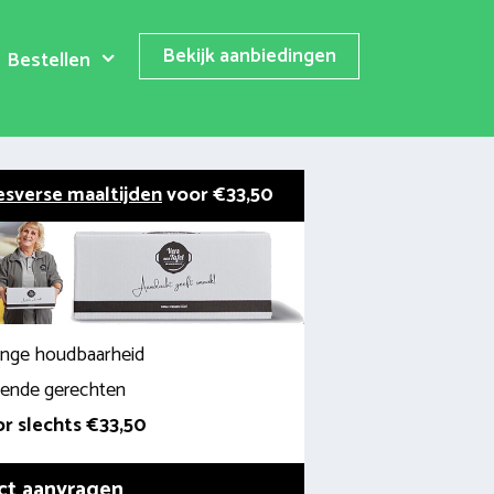
Bekijk aanbiedingen
Bestellen
esverse maaltijden
voor €33,50
lange houdbaarheid
llende gerechten
r slechts €33,50
ct aanvragen