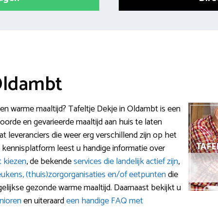
 Oldambt
n warme maaltijd? Tafeltje Dekje in Oldambt is een
orde en gevarieerde maaltijd aan huis te laten
t leveranciers die weer erg verschillend zijn op het
kennisplatform leest u handige informatie over
t kiezen
, de bekende
services die landelijk actief zijn
,
eukens, (thuis)zorgorganisaties en/of eetpunten
die
elijkse gezonde warme maaltijd. Daarnaast bekijkt u
nioren
en uiteraard
een handige FAQ met