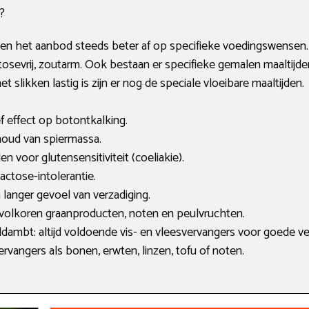
?
men het aanbod steeds beter af op specifieke voedingswensen
 lactosevrij, zoutarm. Ook bestaan er specifieke gemalen maaltijd
slikken lastig is zijn er nog de speciale vloeibare maaltijden.
f effect op botontkalking.
ehoud van spiermassa.
den voor glutensensitiviteit (coeliakie).
lactose-intolerantie.
langer gevoel van verzadiging.
, volkoren graanproducten, noten en peulvruchten.
dambt: altijd voldoende vis- en vleesvervangers voor goede ve
ervangers als bonen, erwten, linzen, tofu of noten.