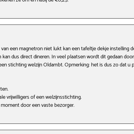
rekenen ze om en nabij de €6,25.
 een magnetron niet lukt kan een tafeltje dekje instelling de 
kan dus direct dineren. In veel plaatsen wordt dit gedaan doo
ld een stichting welzijn Oldambt. Opmerking: het is dus zo dat 
ten.
e vrijwilligers of een welzijnsstichting.
 moment door een vaste bezorger.