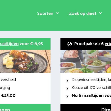
Soorten
Zoek op dieet
aaltijden
voor €19,95
Proefpakket: 6
vri
 versheid
Diepvriesmaaltijden, 
orging
Keuze uit 170 verschi
s €25,00
Nu 6 maaltijden voo
ragen
Dire