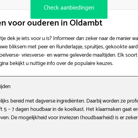
Check aanbiedingen
en voor ouderen in Oldambt
ltje dek je iets voor u is? Informeer dan zeker naar de manier w
we bliksem met peer en Runderlapje, spruitjes, gekookte aard
 koelverse- vriesverse- en warme geleverde maaltijden. Elk soor
gina bekijkt u nuttige info over de populaire keuzes.
ijden
ijks bereid met dagverse ingrediënten. Daarbij worden ze prof
ft 5 – 7 dagen houdbaar in de koelkast. Het klaarmaken gaat e
en. De mogelijkheid voor invriezen (houdbaarheid) is er zeker, a