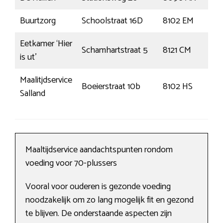
Buurtzorg
Schoolstraat 16D
8102 EM
Raa
Eetkamer ‘Hier
Schamhartstraat 5
8121 CM
Ol
is ut’
Maalitjdservice
Boeierstraat 10b
8102 HS
Raa
Salland
Maaltijdservice aandachtspunten rondom
voeding voor 70-plussers
Vooral voor ouderen is gezonde voeding
noodzakelijk om zo lang mogelijk fit en gezond
te blijven. De onderstaande aspecten zijn