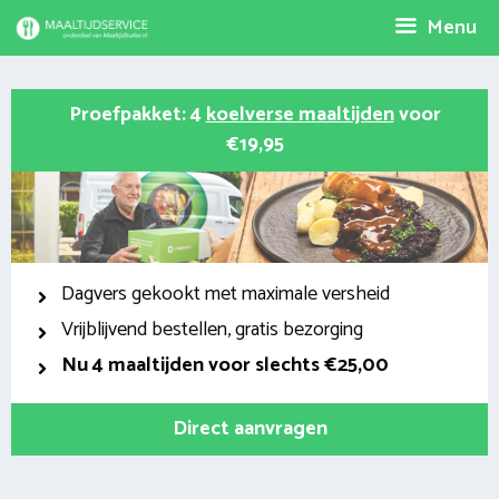
Spring
Menu
naar
inhoud
Proefpakket: 4
koelverse maaltijden
voor
€19,95
Dagvers gekookt met maximale versheid
Vrijblijvend bestellen, gratis bezorging
Nu
4 maaltijden voor slechts €25,00
Direct aanvragen