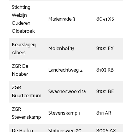
Stichting
Welzijn
Mariënrade 3
8091 XS
We
Ouderen
Oldebroek
Keurslagerij
Molenhof 13
8102 EX
Raa
Albers
ZGR De
Landrechtweg 2
8103 RB
Raa
Noaber
ZGR
Swaenenwoerd 1a
8102 BE
Raa
Buurtcentrum
ZGR
Stevenskamp 1
8111 AR
He
Stevenskamp
De Hullen
Stationsweg 20
8096 AX
Ol