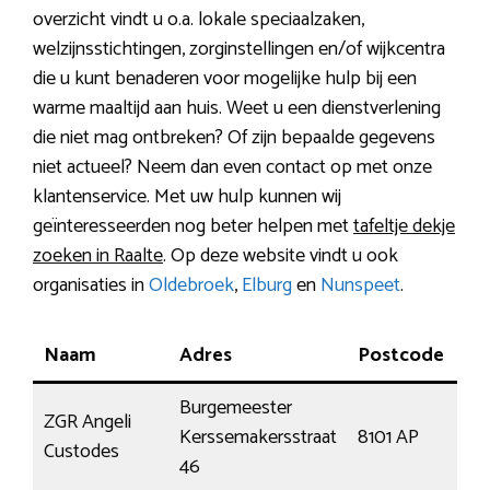
overzicht vindt u o.a. lokale speciaalzaken,
welzijnsstichtingen, zorginstellingen en/of wijkcentra
die u kunt benaderen voor mogelijke hulp bij een
warme maaltijd aan huis. Weet u een dienstverlening
die niet mag ontbreken? Of zijn bepaalde gegevens
niet actueel? Neem dan even contact op met onze
klantenservice. Met uw hulp kunnen wij
geïnteresseerden nog beter helpen met
tafeltje dekje
zoeken in Raalte
. Op deze website vindt u ook
organisaties in
Oldebroek
,
Elburg
en
Nunspeet
.
Naam
Adres
Postcode
Pl
Burgemeester
ZGR Angeli
Kerssemakersstraat
8101 AP
Raa
Custodes
46