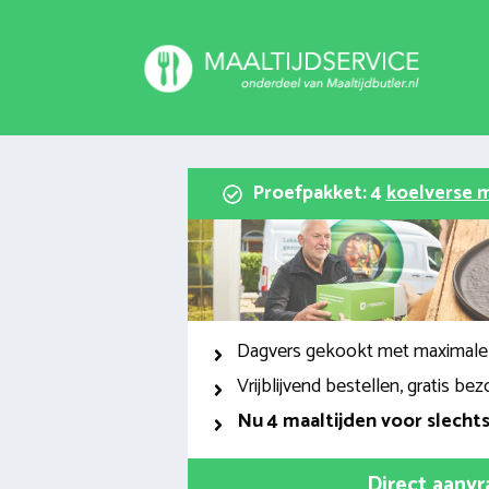
Spring
naar
inhoud
Proefpakket: 4
koelverse m
Dagvers gekookt met maximale
Vrijblijvend bestellen, gratis bez
Nu
4 maaltijden voor slecht
Direct aanv