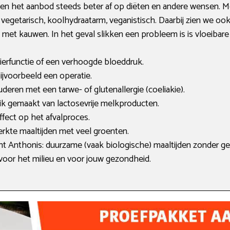
men het aanbod steeds beter af op diëten en andere wensen. 
rm, vegetarisch, koolhydraatarm, veganistisch. Daarbij zien we o
 met kauwen. In het geval slikken een probleem is is vloeibare v
nierfunctie of een verhoogde bloeddruk.
 bijvoorbeeld een operatie.
uderen met een tarwe- of glutenallergie (coeliakie).
uik gemaakt van lactosevrije melkproducten.
ffect op het afvalproces.
rkte maaltijden met veel groenten.
nt Anthonis: duurzame (vaak biologische) maaltijden zonder ge
 voor het milieu en voor jouw gezondheid.