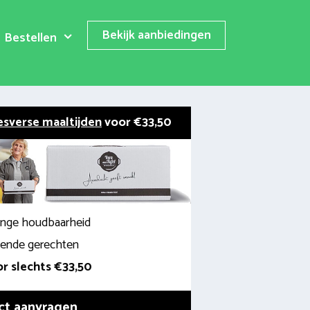
Bekijk aanbiedingen
Bestellen
esverse maaltijden
voor €33,50
lange houdbaarheid
llende gerechten
r slechts €33,50
ct aanvragen