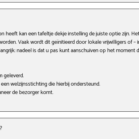
eeft kan een tafeltje dekje instelling de juiste optie zijn. H
orden. Vaak wordt dit geïnitieerd door lokale vrijwilligers of –
elangrijk: nadeel is dat u pas kunt aanschuiven op het moment da
m geleverd.
 een welzijnsstichting die hierbij ondersteund.
nneer de bezorger komt.
?