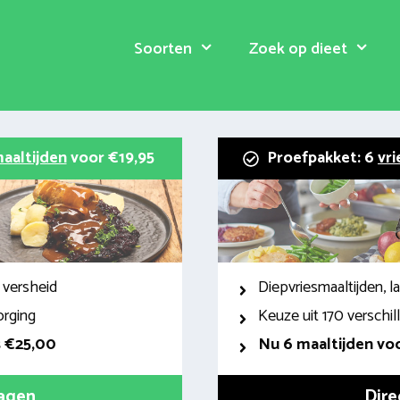
Soorten
Zoek op dieet
aaltijden
voor €19,95
Proefpakket: 6
vri
 versheid
Diepvriesmaaltijden, 
orging
Keuze uit 170 verschi
s €25,00
Nu 6 maaltijden voo
ragen
Dire