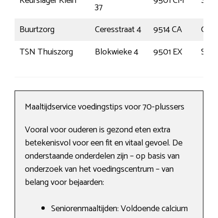
Keurslager Klein
9501 CM
Stad
37
Buurtzorg
Ceresstraat 4
9514 CA
Gass
TSN Thuiszorg
Blokwieke 4
9501 EX
Stad
Maaltijdservice voedingstips voor 70-plussers
Vooral voor ouderen is gezond eten extra
betekenisvol voor een fit en vitaal gevoel. De
onderstaande onderdelen zijn – op basis van
onderzoek van het voedingscentrum – van
belang voor bejaarden:
Seniorenmaaltijden: Voldoende calcium