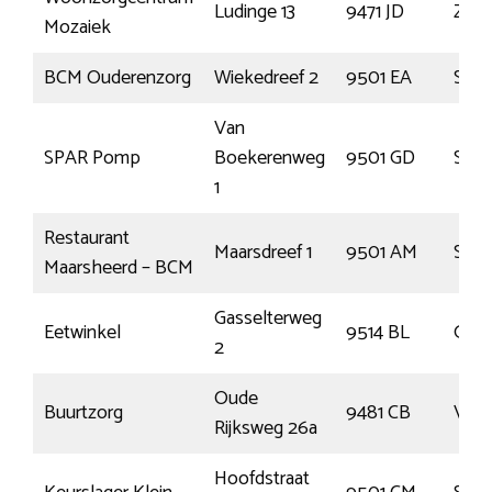
Ludinge 13
9471 JD
Zuid
Mozaiek
BCM Ouderenzorg
Wiekedreef 2
9501 EA
Stad
Van
SPAR Pomp
Boekerenweg
9501 GD
Stad
1
Restaurant
Maarsdreef 1
9501 AM
Stad
Maarsheerd – BCM
Gasselterweg
Eetwinkel
9514 BL
Gass
2
Oude
Buurtzorg
9481 CB
Vrie
Rijksweg 26a
Hoofdstraat