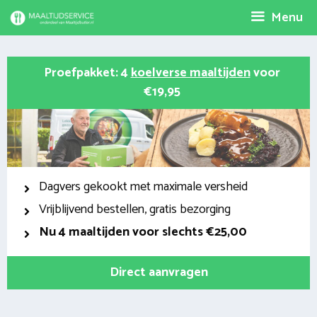
Spring
Menu
naar
inhoud
Proefpakket: 4
koelverse maaltijden
voor
€19,95
Dagvers gekookt met maximale versheid
Vrijblijvend bestellen, gratis bezorging
Nu
4 maaltijden voor slechts €25,00
Direct aanvragen