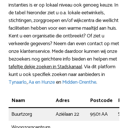
instanties is er op lokaal niveau ook genoeg keuze. In
de tabel hieronder ziet u o.a. lokale eetwinkels,
stichtingen, zorggroepen en/of wijkcentra die wellicht
faciliteiten hebben voor een warme maaltijd aan huis.
Kent u een organisatie die ontbreekt? Of ziet u
verkeerde gegevens? Neem dan even contact op met
onze klantenservice. Mede daardoor kunnen wij onze
bezoekers nog gerichtere info bieden en helpen met
tafeltje dekje zoeken in Stadskanaal
. Via dit platform
kunt u ook specifiek zoeken naar aanbieders in
Tynaarlo
,
Aa en Hunze
en
Midden-Drenthe
.
Naam
Adres
Postcode
Plaa
Buurtzorg
Aziëlaan 22
9501 AA
Stad
Woonzorgcentrum