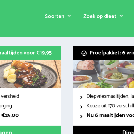
Soorten
Zoek op dieet
aaltijden
voor €19,95
Proefpakket: 6
vri
 versheid
Diepvriesmaaltijden, 
orging
Keuze uit 170 verschi
s €25,00
Nu 6 maaltijden voo
ragen
Dire