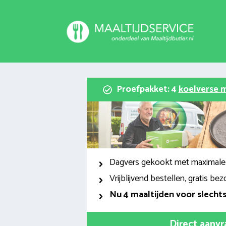
Spring
naar
inhoud
Proefpakket: 4
koelverse m
Dagvers gekookt met maximale
Vrijblijvend bestellen, gratis bez
Nu
4 maaltijden voor slecht
Direct aanv