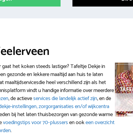
Veelerveen
r gaat het koken steeds lastiger? Tafeltje Dekje in
en gezonde en lekkere maaltijd aan huis te laten
t maaltijdservicesdie heel verschillend zijn als het
ennisplatform vindt u handige informatie over meerdere
ezen
, de actieve
services die landelijk actief zijn
, en de
-dekje-instellingen, zorgorganisaties en/of wijkcentra
ieden bij het laten thuisbezorgen van gezonde warme
we
voedingstips voor 70-plussers
en ook
een overzicht
orden
.