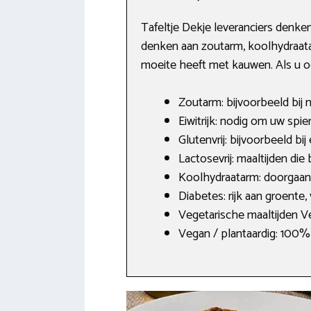
Tafeltje Dekje leveranciers denken
denken aan zoutarm, koolhydraatarm,
moeite heeft met kauwen. Als u oo
Zoutarm: bijvoorbeeld bij n
Eiwitrijk: nodig om uw spi
Glutenvrij: bijvoorbeeld bij
Lactosevrij: maaltijden die
Koolhydraatarm: doorgaans
Diabetes: rijk aan groente
Vegetarische maaltijden Ve
Vegan / plantaardig: 100% p