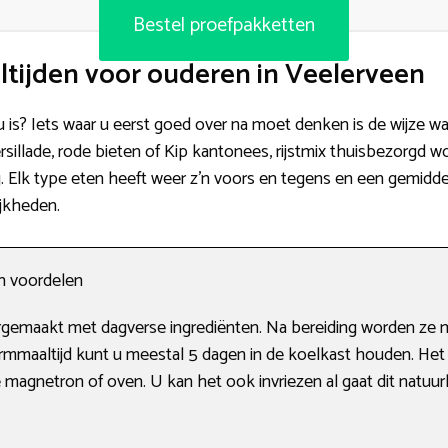
Bestel proefpakketten
ltijden voor ouderen in Veelerveen
 u is? Iets waar u eerst goed over na moet denken is de wijze w
illade, rode bieten of Kip kantonees, rijstmix thuisbezorgd wo
g. Elk type eten heeft weer z’n voors en tegens en een gemiddel
ijkheden.
en voordelen
rgemaakt met dagverse ingrediënten. Na bereiding worden ze 
rmmaaltijd kunt u meestal 5 dagen in de koelkast houden. Het
e magnetron of oven. U kan het ook invriezen al gaat dit natuur