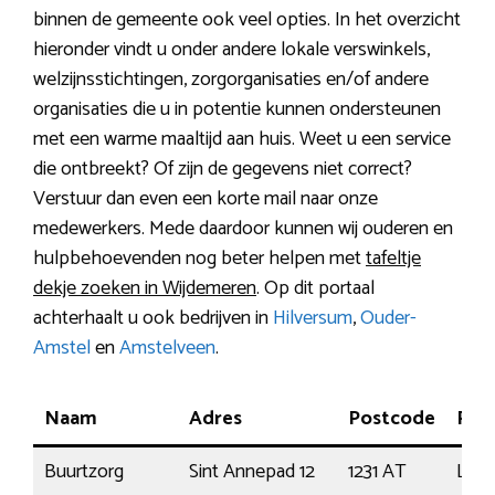
binnen de gemeente ook veel opties. In het overzicht
hieronder vindt u onder andere lokale verswinkels,
welzijnsstichtingen, zorgorganisaties en/of andere
organisaties die u in potentie kunnen ondersteunen
met een warme maaltijd aan huis. Weet u een service
die ontbreekt? Of zijn de gegevens niet correct?
Verstuur dan even een korte mail naar onze
medewerkers. Mede daardoor kunnen wij ouderen en
hulpbehoevenden nog beter helpen met
tafeltje
dekje zoeken in Wijdemeren
. Op dit portaal
achterhaalt u ook bedrijven in
Hilversum
,
Ouder-
Amstel
en
Amstelveen
.
Naam
Adres
Postcode
Plaa
Buurtzorg
Sint Annepad 12
1231 AT
Loos