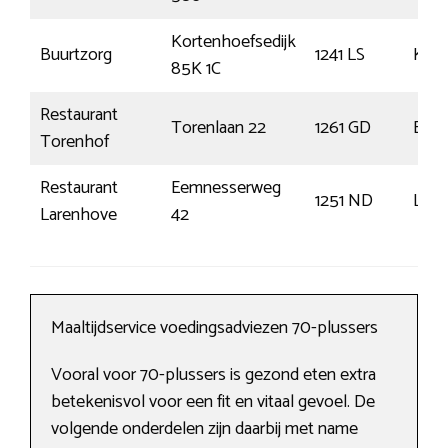
Kortenhoefsedijk
Buurtzorg
1241 LS
Kort
85K 1C
Restaurant
Torenlaan 22
1261 GD
Blar
Torenhof
Restaurant
Eemnesserweg
1251 ND
Lare
Larenhove
42
Maaltijdservice voedingsadviezen 70-plussers
Vooral voor 70-plussers is gezond eten extra
betekenisvol voor een fit en vitaal gevoel. De
volgende onderdelen zijn daarbij met name