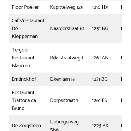
Floor Poelier
Kapittelweg 125
1216 HX
Hilv
Cafe/restaurant
De
Naarderstraat 81
1251 BG
Lare
Klepperman
Tergooi
Restaurant
Rijksstraatweg 1
1261 AN
Blar
Blaricum
Emtinckhof
Eikenlaan 51
1231 BG
Loos
Restaurant
Trattoria da
Dorpsstraat 1
1261 ES
Blar
Bruno
Liebergerweg
De Zorgsteen
1223 PX
Hilv
586