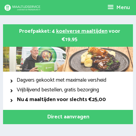
Spring
Menu
naar
inhoud
Proefpakket: 4
koelverse maaltijden
voor
€19,95
Dagvers gekookt met maximale versheid
Vrijblijvend bestellen, gratis bezorging
Nu
4 maaltijden voor slechts €25,00
Direct aanvragen