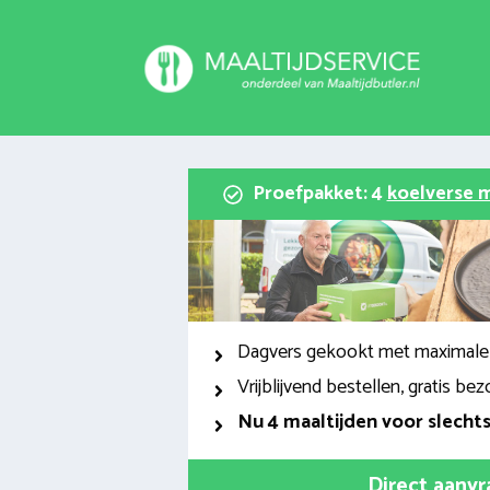
Spring
naar
inhoud
Proefpakket: 4
koelverse m
Dagvers gekookt met maximale
Vrijblijvend bestellen, gratis bez
Nu
4 maaltijden voor slecht
Direct aanv