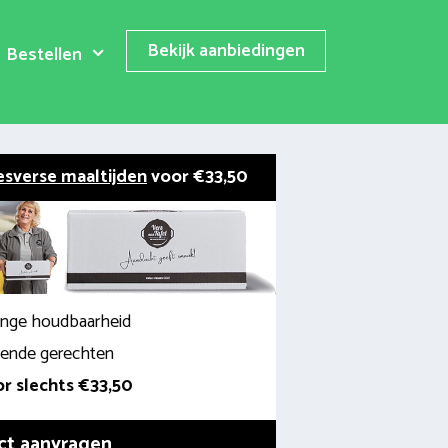
Bekijk aanbiedingen
Bestellen
esverse maaltijden
voor €33,50
lange houdbaarheid
llende gerechten
r slechts €33,50
ct aanvragen