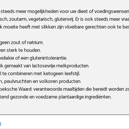
en steeds meer mogelijkheden voor uw dieet of voedingswense
isch, zoutarm, vegetarisch, glutenvrij. Er is ook steeds meer vr
k moeite heeft met slikken zijn vloeibare gerechten ook te bes
geen zout of natrium.
eren sterk te houden.
oeliakie of een glutenintolerantie.
uik gemaakt van lactosevrije melkproducten.
 te combineren met ketogeen leefstijl.
, peulvruchten en volkoren producten.
oeksche Waard: verantwoorde maaltijden die bereidt worden zo
uitend gezonde en voedzame plantaardige ingrediënten.