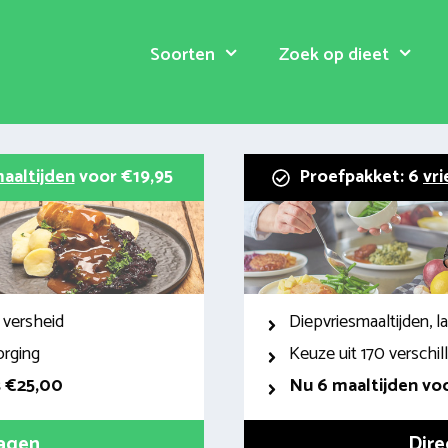
Soorten
Zoek op dieet
aaltijden
voor €19,95
Proefpakket: 6
vri
 versheid
Diepvriesmaaltijden, 
orging
Keuze uit 170 verschi
s €25,00
Nu 6 maaltijden voo
ragen
Dire