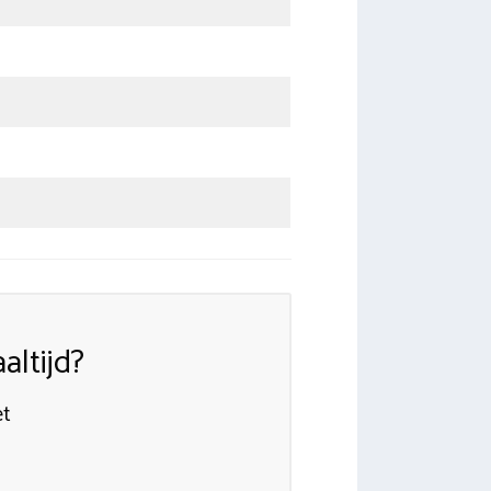
ltijd?
et