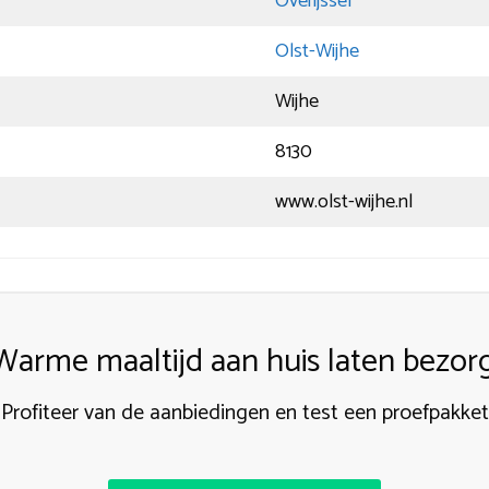
Overijssel
Olst-Wijhe
Wijhe
8130
www.olst-wijhe.nl
Warme maaltijd aan huis laten bezor
Profiteer van de aanbiedingen en test een proefpakket