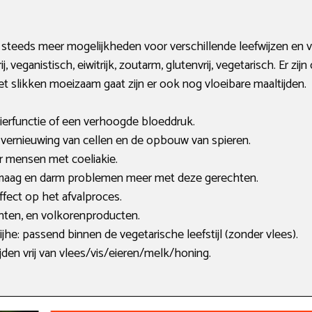
n steeds meer mogelijkheden voor verschillende leefwijzen en 
, veganistisch, eiwitrijk, zoutarm, glutenvrij, vegetarisch. Er zi
et slikken moeizaam gaat zijn er ook nog vloeibare maaltijden.
nierfunctie of een verhoogde bloeddruk.
de vernieuwing van cellen en de opbouw van spieren.
or mensen met coeliakie.
n maag en darm problemen meer met deze gerechten.
ffect op het afvalproces.
enten, en volkorenproducten.
jhe: passend binnen de vegetarische leefstijl (zonder vlees).
jden vrij van vlees/vis/eieren/melk/honing.