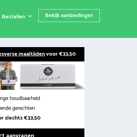
Bekijk aanbiedingen
Bestellen
esverse maaltijden
voor €33,50
lange houdbaarheid
llende gerechten
r slechts €33,50
ct aanvragen