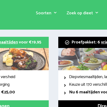
Soorten
Zoek op dieet
aaltijden
voor €19,95
Proefpakket: 6
vri
 versheid
Diepvriesmaaltijden, 
orging
Keuze uit 170 verschi
s €25,00
Nu 6 maaltijden voo
ragen
Dire