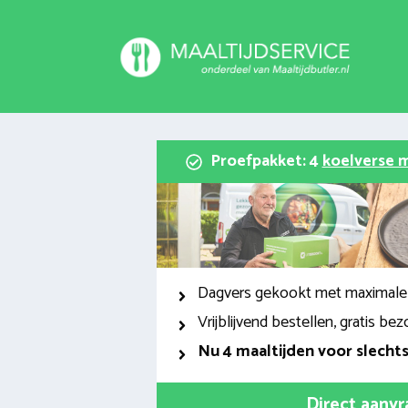
Spring
naar
inhoud
Proefpakket: 4
koelverse m
Dagvers gekookt met maximale
Vrijblijvend bestellen, gratis bez
Nu
4 maaltijden voor slecht
Direct aanv