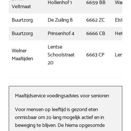
Hollenhof 1
6659 BB
Wamel
Veltmaat
Buurtzorg
De Zuiling 8
6662 ZC
Elst
Buurtzorg
Prinsenhof 4
6666 CB
Hetere
Lentse
Welner
Schoolstraat
6663 CP
Lent
Maaltijden
20
Maaltijdservice voedingsadvies voor senioren
Voor mensen op leeftijd is gezond eten
onmisbaar om zo lang mogelijk actief en in
beweging te blijven. De hierna opgesomde