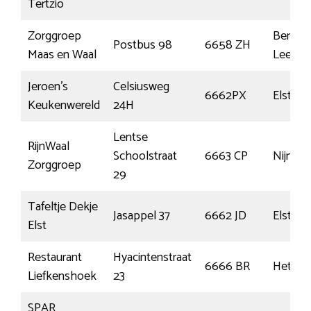
Tertzio
Zorggroep
Benede
Postbus 98
6658 ZH
Maas en Waal
Leeuw
Jeroen’s
Celsiusweg
6662PX
Elst
Keukenwereld
24H
Lentse
RijnWaal
Schoolstraat
6663 CP
Nijmeg
Zorggroep
29
Tafeltje Dekje
Jasappel 37
6662 JD
Elst
Elst
Restaurant
Hyacintenstraat
6666 BR
Hetere
Liefkenshoek
23
SPAR