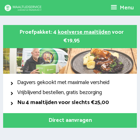
Spring
Menu
naar
inhoud
Proefpakket: 4
koelverse maaltijden
voor
€19,95
Dagvers gekookt met maximale versheid
Vrijblijvend bestellen, gratis bezorging
Nu
4 maaltijden voor slechts €25,00
Direct aanvragen