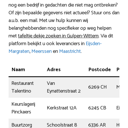
nog een bedrijf in gedachten die niet mag ontbreken?
Of zijn bepaalde gegevens niet actueel? Stuur ons dan
a.u.b. een mail. Met uw hulp kunnen wij
belanghebbenden nog specifieker op weg helpen
met
tafeltje dekje zoeken in Gulpen-Wittem
. Via dit
platform bekijkt u ook leveranciers in
Eijsden-
Margraten
,
Meerssen
en
Maastricht
.
Naam
Adres
Postcode
Plaa
Restaurant
Van
6269 CH
Margr
Talentino
Eynattenstraat 2
Keurslagerij
Kerkstraat 12A
6245 CB
Eijsd
Pinckaers
Buurtzorg
Schoolstraat 8
6336 AR
Huls