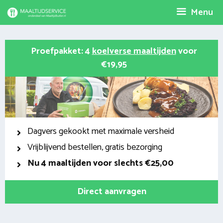
Spring
Menu
naar
inhoud
Proefpakket: 4
koelverse maaltijden
voor
€19,95
Dagvers gekookt met maximale versheid
Vrijblijvend bestellen, gratis bezorging
Nu
4 maaltijden voor slechts €25,00
Direct aanvragen