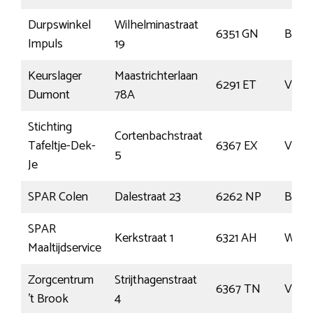
Durpswinkel
Wilhelminastraat
6351 GN
Boch
Impuls
19
Keurslager
Maastrichterlaan
6291 ET
Vaals
Dumont
78A
Stichting
Cortenbachstraat
Tafeltje-Dek-
6367 EX
Voere
5
Je
SPAR Colen
Dalestraat 23
6262 NP
Banh
SPAR
Kerkstraat 1
6321 AH
Wijlre
Maaltijdservice
Zorgcentrum
Strijthagenstraat
6367 TN
Voere
’t Brook
4