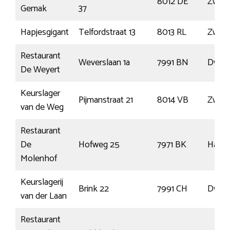
8012 DE
Zwoll
Gemak
37
Hapjesgigant
Telfordstraat 13
8013 RL
Zwoll
Restaurant
Weverslaan 1a
7991 BN
Dwing
De Weyert
Keurslager
Pijmanstraat 21
8014 VB
Zwoll
van de Weg
Restaurant
De
Hofweg 25
7971 BK
Havel
Molenhof
Keurslagerij
Brink 22
7991 CH
Dwing
van der Laan
Restaurant