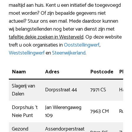
maaltijd aan huis. Kent u een initiatief die toegevoegd
moet worden? Of zijn bepaalde gegevens niet
actueel? Stuur ons een mail. Mede daardoor kunnen
wij belangstellenden nog beter van dienst zijn met
tafeltje dekje zoeken in Westerveld
. Op deze website
treft u ook organisaties in
Ooststellingwerf
,
Weststellingwerf
en
Steenwijkerland
.
Naam
Adres
Postcode
Plaat
Slagerij van
Dorpsstraat 44
7971 CS
Havel
Dalen
Dorpshuis ‘t
Jan Wierengaweg
7963 CM
Ruine
Neie Punt
109
Gezond
Assendorperstraat