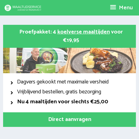
Spring
Menu
naar
inhoud
Proefpakket: 4
koelverse maaltijden
voor
€19,95
Dagvers gekookt met maximale versheid
Vrijblijvend bestellen, gratis bezorging
Nu
4 maaltijden voor slechts €25,00
Direct aanvragen