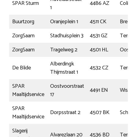
SPAR Sturm
4486 AZ
Colijnsp
1
Buurtzorg
Oranjeplein 1
4511 CK
Breske
ZorgSaam
Stadhuisplein 3
4531 GZ
Terneu
ZorgSaam
Tragelweg 2
4501 HL
Oostbu
Alberdingk
De Blide
4532 CZ
Terneu
Thijmstraat 1
SPAR
Oostvoorstraat
4491 EN
Wissen
Maaltijdservice
17
SPAR
Dorpsstraat 2
4507 BK
Schoon
Maaltijdservice
Slagerij
Alvarezlaan 20
4536 BD
Terneu