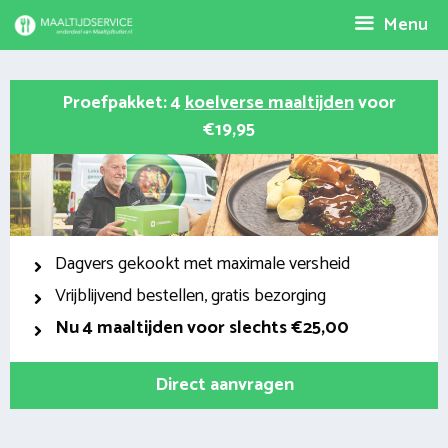
Spring
Menu
naar
inhoud
Proefpakket: 4
koelverse maaltijden
voor
€19,95
Dagvers gekookt met maximale versheid
Vrijblijvend bestellen, gratis bezorging
Nu
4 maaltijden voor slechts €25,00
Direct aanvragen