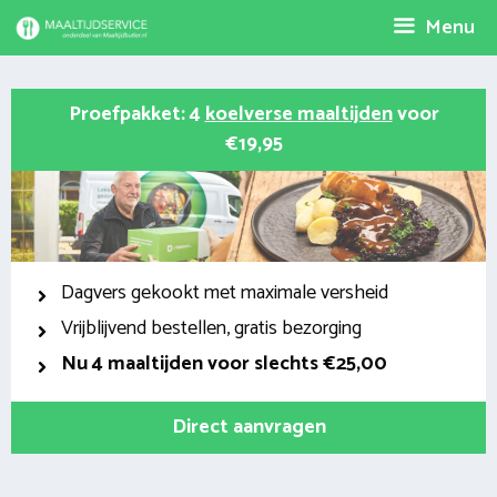
Spring
Menu
naar
inhoud
Proefpakket: 4
koelverse maaltijden
voor
€19,95
Dagvers gekookt met maximale versheid
Vrijblijvend bestellen, gratis bezorging
Nu
4 maaltijden voor slechts €25,00
Direct aanvragen