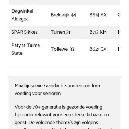
Dagwinkel
Breksdijk 44
8614 AX
Oude
Aldegea
SPAR Sikkes
Tuinen 31
8713 KM
Hind
Patyna Talma
Tollewei 33
8621 CX
Heeg
State
Maaltijdservice aandachtspunten rondom
voeding voor senioren
Voor de 70+ generatie is gezonde voeding
bijzonder relevant voor een sterke lichaam en
geest. De volgende thema’s zijn volgens