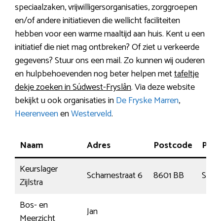
speciaalzaken, vrijwilligersorganisaties, zorggroepen
en/of andere initiatieven die wellicht faciliteiten
hebben voor een warme maaltijd aan huis. Kent u een
initiatief die niet mag ontbreken? Of ziet u verkeerde
gegevens? Stuur ons een mail. Zo kunnen wij ouderen
en hulpbehoevenden nog beter helpen met
tafeltje
dekje zoeken in Súdwest-Fryslân
. Via deze website
bekijkt u ook organisaties in
De Fryske Marren
,
Heerenveen
en
Westerveld
.
Naam
Adres
Postcode
Plaa
Keurslager
Scharnestraat 6
8601 BB
Snee
Zijlstra
Bos- en
Jan
Meerzicht