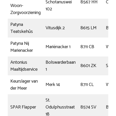
Schotanuswei
8567 HH
Oude
Woon-
102
Zorgvoorziening
Patyna
Vitusdijk 2
8615 LM
Blau
Teatskehûs
Patyna Nij
Mariënacker 1
8711 CB
Wor
Marienacker
Antonius
Bolswarderbaan
8601 ZK
Snee
Maaltijdservice
1
Keurslager van
Merk 14
8711 CL
Wor
der Meer
St.
SPAR Flapper
Odulphusstraat
8574 SV
Bakh
18